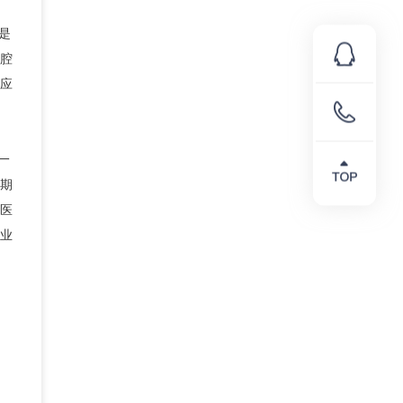
为是
腔
应
一
期
医
业