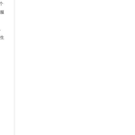
个
服
，
生