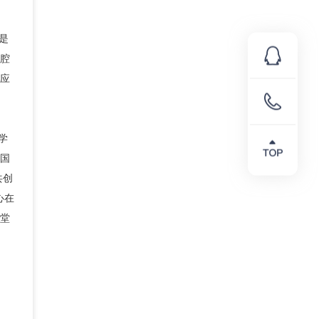
为是
腔
应
学
国
共创
心在
课堂