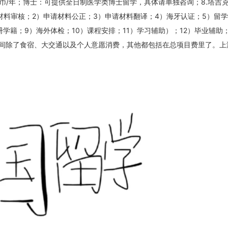
人民币/年；博士：可提供全日制医学类博士留学，具体请单独咨询；8.塔吉
材料审核；2）申请材料公正；3）申请材料翻译；4）海牙认证；5）留
册学籍；9）海外体检；10）课程安排；11）学习辅助）；12）毕业辅助；
期间除了食宿、大交通以及个人意愿消费，其他都包括在总项目费里了。上