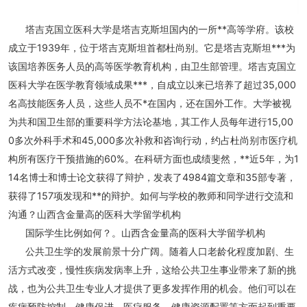
塔吉克国立医科大学是塔吉克斯坦国内的一所**高等学府。该校
成立于1939年，位于塔吉克斯坦首都杜尚别。它是塔吉克斯坦***为
该国培养医务人员的高等医学教育机构，由卫生部管理。塔吉克国立
医科大学在医学教育领域成果***，自成立以来已培养了超过35,000
名高技能医务人员，这些人员不*在国内，还在国外工作。大学被视
为共和国卫生部的重要科学方法论基地，其工作人员每年进行15,00
0多次外科手术和45,000多次补救和咨询行动，约占杜尚别市医疗机
构所有医疗干预措施的60%。在科研方面也成绩斐然，**近5年，为1
14名博士和博士论文获得了辩护，发表了4984篇文章和35部专著，
获得了157项发现和**的辩护。如何与学校的教师和同学进行交流和
沟通？山西含金量高的医科大学留学机构
国际学生比例如何？。山西含金量高的医科大学留学机构
公共卫生学的发展前景十分广阔。随着人口老龄化程度加剧、生
活方式改变，慢性疾病发病率上升，这给公共卫生事业带来了新的挑
战，也为公共卫生专业人才提供了更多发挥作用的机会。他们可以在
疾病预防控制、健康促进、医疗服务、健康资源配置等方面起到重要