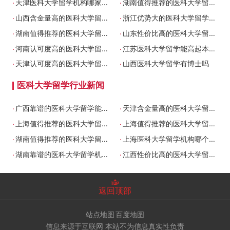
.
.
天津医科大学留学机构哪家靠谱
湖南值得推荐的医科大学留学能专升本吗
.
.
山西含金量高的医科大学留学机构
浙江优势大的医科大学留学机构哪个正规
.
.
湖南值得推荐的医科大学留学能专升本吗
山东性价比高的医科大学留学要多少钱
.
.
河南认可度高的医科大学留学机构哪家靠谱
江苏医科大学留学能高起本吗
.
.
天津认可度高的医科大学留学是全日制吗
山西医科大学留学有博士吗
医科大学留学行业新闻
.
.
广西靠谱的医科大学留学能高起本吗
天津含金量高的医科大学留学机构
.
.
上海值得推荐的医科大学留学学费多少
上海值得推荐的医科大学留学学费多少
.
.
湖南值得推荐的医科大学留学能专升本吗
上海医科大学留学机构哪个正规
.
.
湖南靠谱的医科大学留学机构
江西性价比高的医科大学留学学费多少
返回顶部
站点地图
百度地图
信息来源于互联网 本站不为信息真实性负责