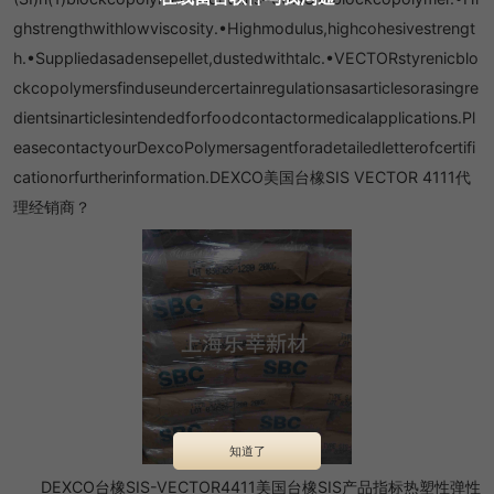
ghstrengthwithlowviscosity.•Highmodulus,highcohesivestrengt
h.•Suppliedasadensepellet,dustedwithtalc.•VECTORstyrenicblo
ckcopolymersfinduseundercertainregulationsasarticlesorasingre
dientsinarticlesintendedforfoodcontactormedicalapplications.Pl
easecontactyourDexcoPolymersagentforadetailedletterofcertifi
cationorfurtherinformation.DEXCO美国台橡SIS VECTOR 4111代
理经销商？
知道了
DEXCO台橡SIS-VECTOR4411美国台橡SIS产品指标热塑性弹性