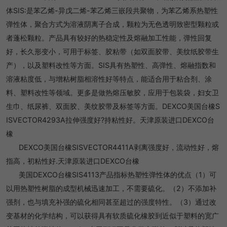
体SIS:是苯乙烯-异戊二烯-苯乙烯三嵌段共聚物，为苯乙烯系热塑性
弹性体，聚合方式为溶液阴离子合成，颗粒为无色透明致密型颗粒或
者蓬松颗粒。产品具有较好的热稳定性及熔融加工性能，弹性回复
好，长久形变小，可用于标签、胶粘带（如双面胶带、美纹纸胶带生
产），以及塑料改性等方面。SIS具有热塑性、高弹性、熔融指数和
溶液粘度低，与增粘树脂相溶性好等特点，能适合用于粘合剂、涂
料、塑料改性等领域。更多是做热熔压敏胶，应用于包装袋，妇女卫
生巾、纸尿裤、双面胶、美纹胶带及标签等方面。DEXCO美国台橡S
ISVECTOR4293A拉伸强度好?持粘性好。天津原装进口DEXCO台
橡
DEXCO美国台橡SISVECTOR4411A剥离强度好，流动性好，熔
指高，初粘性好.天津原装进口DEXCO台橡
美国DEXCO台橡SIS4113产品指标热塑性弹性体的优点（1）可
以用热塑性树脂的成型机械迅速加工，不需要硫化。（2）不添加补
强剂，也与填充补强的硫化相同甚至超过的强度特性。（3）通过改
变基材的化学结构，可以获得具有软质硫化橡胶到近似于塑料的宽广