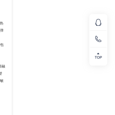
系热
弹
、
包
熔融
塑
敏