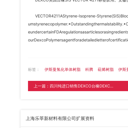
VECTOR4211AStyrene-Isoprene-Styrene(SIS)Bloc
umstyrenecopolymer.•Outstandingthermalstability.•
eundercertainFDAregulationsasarticlesorasingredient
ourDexcoPolymersagentforadetailedletterofcerti
标签：
伊斯曼氢化单体树脂
科腾
萜烯树脂
伊斯
上一篇：
四川纯进口销售DEXCO台橡DEXCO VECTOR SIS4411
上海乐莘新材料有限公司
扩展资料