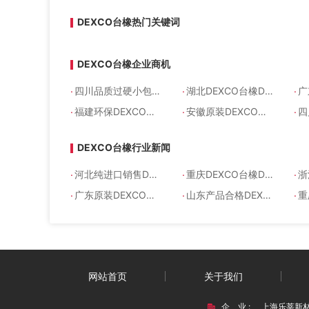
DEXCO台橡热门关键词
DEXCO台橡企业商机
.
.
.
四川品质过硬小包DEXCO台橡DEXCO VECTOR SIS4213
湖北DEXCO台橡DEXCO VECTOR SIS4114
广
.
.
.
福建环保DEXCO台橡
安徽原装DEXCO台橡DEXCO VECTOR SIS4213
四川原装
DEXCO台橡行业新闻
.
.
.
河北纯进口销售DEXCO台橡DEXCO VECTOR SIS4293
重庆DEXCO台橡DEXCO VECTOR SIS4113
浙江原装
.
.
.
广东原装DEXCO台橡DEXCO VECTOR SIS4230
山东产品合格DEXCO台橡
重庆原厂
网站首页
关于我们
企 业 :
上海乐莘新