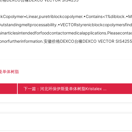
kCopolymer•Linear,puretriblockcopolymer.•Contains<1%diblock.•M
Outstandingmeltprocessability.•VECTORstyrenicblockcopolymersfin
sinarticlesintendedforfoodcontactormedicalapplications.Pleaseconta
ficationorfurtherinformation.安徽价格DEXCO台橡DEXCO VECTOR SIS425
曼单体树脂
下一篇：
河北环保伊斯曼单体树脂Kristalex F115