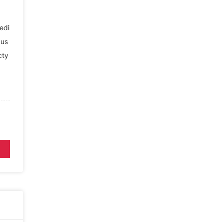
edi
dus
cty
5