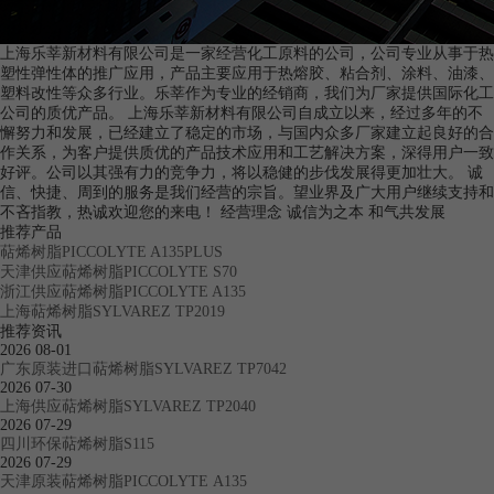
上海乐莘新材料有限公司是一家经营化工原料的公司，公司专业从事于热
塑性弹性体的推广应用，产品主要应用于热熔胶、粘合剂、涂料、油漆、
塑料改性等众多行业。乐莘作为专业的经销商，我们为厂家提供国际化工
公司的质优产品。 上海乐莘新材料有限公司自成立以来，经过多年的不
懈努力和发展，已经建立了稳定的市场，与国内众多厂家建立起良好的合
作关系，为客户提供质优的产品技术应用和工艺解决方案，深得用户一致
好评。公司以其强有力的竞争力，将以稳健的步伐发展得更加壮大。 诚
信、快捷、周到的服务是我们经营的宗旨。望业界及广大用户继续支持和
不吝指教，热诚欢迎您的来电！ 经营理念 诚信为之本 和气共发展
推荐产品
萜烯树脂PICCOLYTE A135PLUS
天津供应萜烯树脂PICCOLYTE S70
浙江供应萜烯树脂PICCOLYTE A135
上海萜烯树脂SYLVAREZ TP2019
推荐资讯
2026
08-01
广东原装进口萜烯树脂SYLVAREZ TP7042
2026
07-30
上海供应萜烯树脂SYLVAREZ TP2040
2026
07-29
四川环保萜烯树脂S115
2026
07-29
天津原装萜烯树脂PICCOLYTE A135