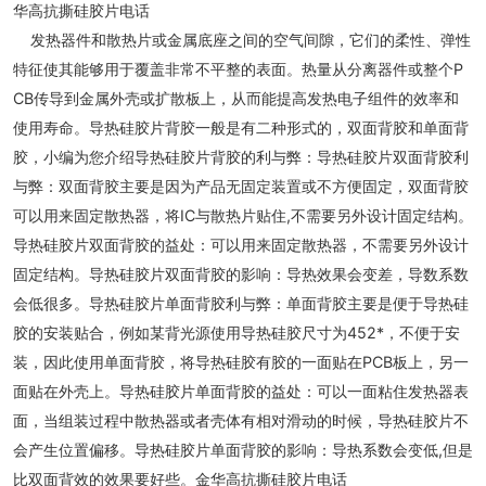
华高抗撕硅胶片电话
发热器件和散热片或金属底座之间的空气间隙，它们的柔性、弹性
特征使其能够用于覆盖非常不平整的表面。热量从分离器件或整个P
CB传导到金属外壳或扩散板上，从而能提高发热电子组件的效率和
使用寿命。导热硅胶片背胶一般是有二种形式的，双面背胶和单面背
胶，小编为您介绍导热硅胶片背胶的利与弊：导热硅胶片双面背胶利
与弊：双面背胶主要是因为产品无固定装置或不方便固定，双面背胶
可以用来固定散热器，将IC与散热片贴住,不需要另外设计固定结构。
导热硅胶片双面背胶的益处：可以用来固定散热器，不需要另外设计
固定结构。导热硅胶片双面背胶的影响：导热效果会变差，导数系数
会低很多。导热硅胶片单面背胶利与弊：单面背胶主要是便于导热硅
胶的安装贴合，例如某背光源使用导热硅胶尺寸为452*，不便于安
装，因此使用单面背胶，将导热硅胶有胶的一面贴在PCB板上，另一
面贴在外壳上。导热硅胶片单面背胶的益处：可以一面粘住发热器表
面，当组装过程中散热器或者壳体有相对滑动的时候，导热硅胶片不
会产生位置偏移。导热硅胶片单面背胶的影响：导热系数会变低,但是
比双面背效的效果要好些。金华高抗撕硅胶片电话