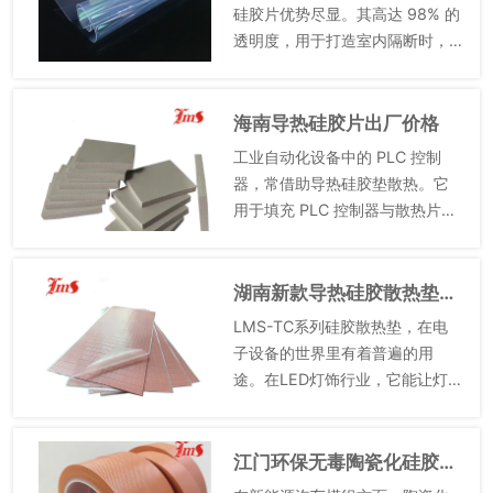
挥发性、...
硅胶片优势尽显。其高达 98% 的
透明度，用于打造室内隔断时，
能以近乎无形的状态划分空间，
相较于传统砖石、木质隔断材
料，极大地减少了空间的局促
海南导热硅胶片出厂价格
感，使室内视觉上更为开阔敞
工业自动化设备中的 PLC 控制
亮，...
器，常借助导热硅胶垫散热。它
用于填充 PLC 控制器与散热片之
间的空隙，确保热量顺利传递。
导热硅胶垫的优点特性使其成为
工业散热的理想选择。高导热率
湖南新款导热硅胶散热垫源头工厂
保证了快速散热，维持控...
LMS-TC系列硅胶散热垫，在电
子设备的世界里有着普遍的用
途。在LED灯饰行业，它能让灯光
更加稳定、持久；在家用电器
中，如电视、洗衣机等的控制电
路部分，可有效散热，保证电器
江门环保无毒陶瓷化硅胶复合布规格
正常工作。在5G基站这样的大...