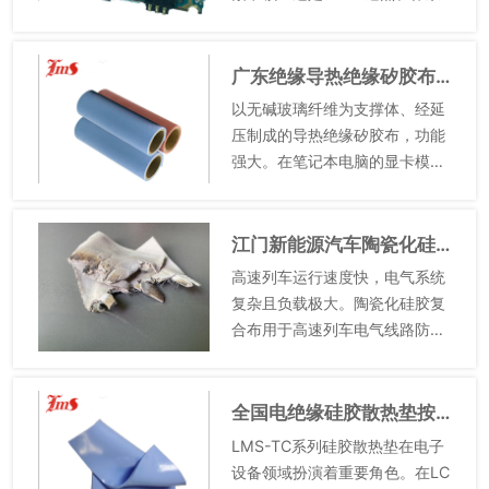
导热硅胶垫正是解决这一问题的
利器。它就像一座桥梁，架设在
CPU 与散热器之间。其高导热率
广东绝缘导热绝缘矽胶布批发
能快速将 CPU 产...
以无碱玻璃纤维为支撑体、经延
压制成的导热绝缘矽胶布，功能
强大。在笔记本电脑的显卡模
块，热传导性将显卡产生的高热
量快速传递给散热系统，绝缘防
止显卡与主板电路短路，提升电
江门新能源汽车陶瓷化硅胶复合布价格
脑图形处理能力。抗撕裂性在食
高速列车运行速度快，电气系统
品加工...
复杂且负载极大。陶瓷化硅胶复
合布用于高速列车电气线路防
护，可有效应对列车运行中的各
种挑战。在列车高速行驶时，电
气柜内的线路会因震动而有磨损
全国电绝缘硅胶散热垫按需定制
风险，它能起到缓冲作用，防止
LMS-TC系列硅胶散热垫在电子
线路磨...
设备领域扮演着重要角色。在LC