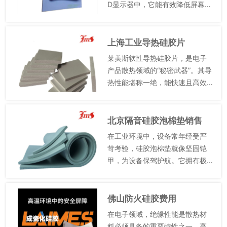
D显示器中，它能有效降低屏幕温
度，防止显示画面出现色彩偏差
和闪烁现象，提升视觉体验。在
照明设备里，不*可以延长灯具的
上海工业导热硅胶片
使用寿命，还能提高照明...
莱美斯软性导热硅胶片，是电子
产品散热领域的“秘密武器”。其导
热性能堪称一绝，能快速且高效
地将热量疏散，让设备始终保持
在适宜的工作温度区间。同时，
严格符合RoHS标准，既环保又安
北京隔音硅胶泡棉垫销售
全，让用户毫...
在工业环境中，设备常年经受严
苛考验，硅胶泡棉垫就像坚固铠
甲，为设备保驾护航。它拥有极
高的柔韧性，能够紧密贴合各种
复杂形状的设备表面，实现完美
密封，杜绝液体、气体泄漏。优
佛山防火硅胶费用
越的耐高低温性能，让它在高温
在电子领域，绝缘性能是散热材
熔炉...
料必须具备的重要特性之一。高