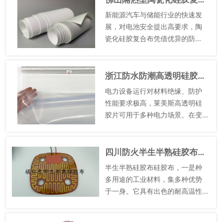
显，高压缩性和柔软灵活性，使
新能源汽车与储能行业的快速发
其...
展，对电池安全提出高要求，陶
瓷化硅胶复合布凭借优异的防
火、隔热、绝缘、抗震性能，成
为动力电池、储能电池热失控防
护的关键材料，有效降低电池火
浙江防水防潮高透明硅胶片出厂价格
灾风险，保障新能源设备安全。
电力设备运行对材料绝缘、防护
在新能...
性能要求极高，莱美斯高透明硅
胶片可用于多种电力场景。在变
压器、配电柜密封方面，防水、
防尘性能防止灰尘、水汽进入，
影响设备运行，有效降低设备故
四川防火半生半熟硅胶布半生半熟硅胶布定制
障概率。高绝缘性保障设备电气
半生半熟硅胶布硅胶布，一是种
安全...
多用途的工业材料，集多种优势
于一身。它具有出色的耐高温性
能，在高温环境下依然能保持稳
定的物理和化学性质，可应用于