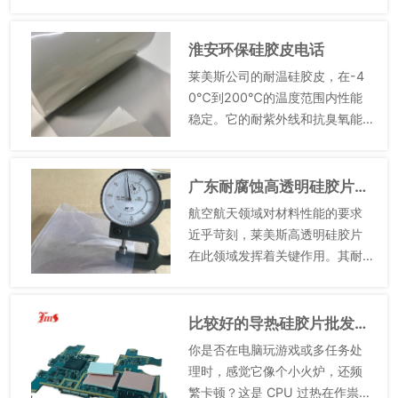
探仪器防护方面，防水性能防止
雨水、露水进入仪器，高透明度
便于观察仪器显示屏数据。耐高
淮安环保硅胶皮电话
低温性能使仪器在不同地质环境
莱美斯公司的耐温硅胶皮，在-4
温度...
0℃到200℃的温度范围内性能
稳定。它的耐紫外线和抗臭氧能
力突出，可有效防止材料老化。
强大的缓冲性能，能为设备提供
良好的减震效果。良好的绝缘性
广东耐腐蚀高透明硅胶片生产企业
能，保障电气设备的安全运行。...
航空航天领域对材料性能的要求
近乎苛刻，莱美斯高透明硅胶片
在此领域发挥着关键作用。其耐
高低温性能可承受飞行器在高空
飞行时面临的极端温度变化，从
寒冷的平流层低温环境，到返回
比较好的导热硅胶片批发厂家
大气层时因高速摩擦产生的高温
你是否在电脑玩游戏或多任务处
环境...
理时，感觉它像个小火炉，还频
繁卡顿？这是 CPU 过热在作祟。