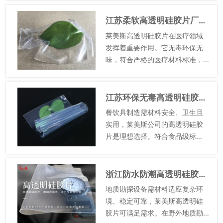
复合材料拥有较多优异的性能特
点，所以在多个领域中有着许多
江苏柔软高透明硅胶片厂家电话
的应用。以下是关于硅胶布...
莱美斯高透明硅胶片在医疗领域
发挥着重要作用。它无毒环保无
味，符合严格的医疗材料标准，
对患者安全无虞。高透明度使其
成为医疗器械透光部件的较好材
料，便于医护人员清晰观察内部
江苏环保无毒高透明硅胶片销售
情况。柔软的手感和良好的防水
餐饮具制造需材料安全、卫生且
性，...
实用，莱美斯公司的高透明硅胶
片是理想选择。符合食品级标
准，无毒环保无味，用于餐具手
柄、杯盖密封，安全可靠。高透
明度制作透明餐具，如餐盘、水
浙江防水防潮高透明硅胶片生产企业
杯，美观大方，展示食物、饮品
地质勘探设备需材料适应复杂环
色泽。...
境、稳定可靠，莱美斯高透明硅
胶片可满足需求。在野外地质勘