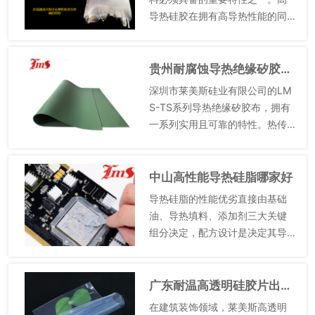
导热硅胶在拥有高导热性能的同
时，还具备良好的绝缘性能。这
使得它能够在电子元件之间起到
有效的热传导作用，而不会引起
贵州耐腐蚀导热绝缘矽胶布服务热线
短路等电气问题。高导热硅胶的...
深圳市莱美斯硅业有限公司的LM
S-TS系列导热绝缘矽胶布，拥有
一系列实用且可靠的特性。热传
导性能能够快速地将热量从发热
源传导到散热装置，为电子设备
的散热提供了高效的解决方案，
中山高性能导热硅脂哪家好
可有效降低设备内部的温度，...
导热硅脂的性能优劣直接由基础
油、导热填料、添加剂三大关键
组分决定，配方设计是决定其导
热、绝缘、稳定性、施工性的关
键。基础油多选用甲基苯基硅
油、乙烯基硅油或改性聚硅氧
广东耐温高透明硅胶片出厂价格
烷，具备优异的耐高低温性、低
在建筑装饰领域，莱美斯高透明