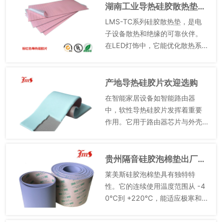
高温管道的包覆与防护。同时，
湖南工业导热硅胶散热垫笔记本散热
硅胶布的耐腐蚀性使其在化工等
LMS-TC系列硅胶散热垫，是电
腐蚀...
子设备散热和绝缘的可靠伙伴。
在LED灯饰中，它能优化散热系
统，使灯具在长时间工作下仍能
保持稳定的发光效果，减少光衰
现象。在家用电器的电路板上，
产地导热硅胶片欢迎选购
可保障电子元件的正常工作，...
在智能家居设备如智能路由器
中，软性导热硅胶片发挥着重要
作用。它用于路由器芯片与外壳
之间，目的是将芯片产生的热量
散发出去，维持路由器稳定工
作。软性导热硅胶片的优点特性
贵州隔音硅胶泡棉垫出厂价格
明显，高导热性使其能迅速传导
莱美斯硅胶泡棉垫具有独特特
热量，降...
性。它的连续使用温度范围从 -4
0℃到 +220℃，能适应极寒和高
温的极端环境。且受潮遇水或温
度升高时，性能变化极小，稳定