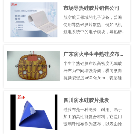
性较好。在极地科考设备中，可
市场导热硅胶片销售公司
用于设备的密封和隔振，抵...
航空航天领域的电子设备，普遍
使用导热矽胶片散热。例如飞机
航电系统中的电子模块，导热矽
胶片用于将模块产生的热量传递
至散热装置。它的用途是在严苛
的航空环境下，保障电子设备稳
广东防火半生半熟硅胶布半生半熟硅胶布生产厂家
定运行。导热矽胶片具有超高的
半生半熟硅胶布以高密度无碱玻
导热...
纤布为中间增强骨架，横向纵向
抗撕裂强度≥60Kg/cm，表层硅胶
弹性缓冲摩擦，拉扯、弯折、碎
石摩擦不易破损，适配长期机械
摩擦、异形挤压的复杂工业工
四川防水硅胶片批发
况。玻纤经纬编织结构均匀分...
硅胶布是一种绝缘、耐用、易于
加工的高性能复合材料，它是用
玻璃纤维布作为基布，以表面涂
覆硅胶和压延生产而成的。这种