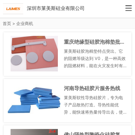
深圳市莱美斯硅业有限公司
首页
>
企业商机
重庆绝缘型硅胶泡棉垫批发厂家
莱美斯硅胶泡棉垫特点突出。它
的阻燃等级达到 V0，是一种高效
的阻燃材料，能在火灾发生时有
效延缓火势蔓延。其拉伸强度大
于 15kgf/cm²，具备较高的结构
强度。在公共建筑的防火分区
河南导热硅胶片服务热线
中，可用于防火卷帘和...
莱美斯软性导热硅胶片，专为电
子产品散热打造。导热性能优
异，能快速将热量传导出去，使
设备保持良好的工作状态。具备
良好的电气绝缘性能，符合RoHS
标准，环保又安全。产品特性明
佛山隔热型陶瓷化硅胶复合布批发厂家