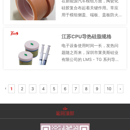
在新能源汽车模组方面，陶瓷化
硅胶复合布起着关键作用。常应
用于模组侧盖、端板、盖板防火
片以及模组防火罩。当车辆发生
意外碰撞致模组温度异常升高，
或电池热失控引发局部高温时，
江苏CPU导热硅脂规格
复合布能迅速响应。陶瓷化后的
电子设备使用时间一长，发热问
结构...
题随之而来，深圳市莱美斯硅业
有限公司的 LMS - TG 系列导热
硅脂，便是应对此难题的得力助
手。它呈白色或灰色膏体状，由
硅油等材料制成。该导热硅脂具
备强大导热性能，能迅速...
‹
1
2
3
4
5
6
7
8
9
10
›
返回顶部