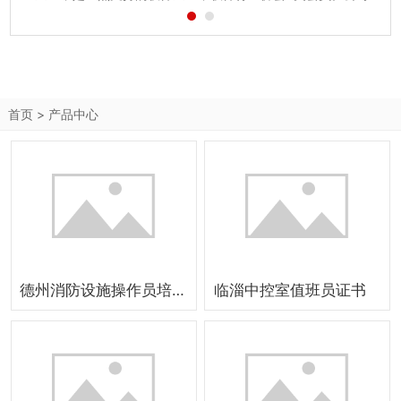
照国际先进管理模式和制度组建，专业致力于企业ERP管理方
面的信息化建设。公司拥有一支具备国际化视野和多年实战经
验的团队，集合了一批...
首页
>
产品中心
德州消防设施操作员培训
临淄中控室值班员证书