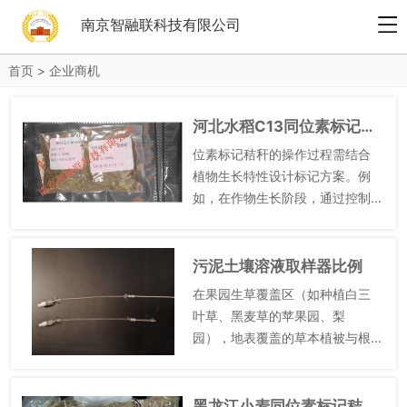
南京智融联科技有限公司
首页
>
企业商机
河北水稻C13同位素标记秸秆哪里有卖的
位素标记秸秆的操作过程需结合
植物生长特性设计标记方案。例
如，在作物生长阶段，通过控制
生长环境中的碳源或氮源，使植
物在吸收养分时自然整合¹³C或¹⁵
N。对于已收获的秸秆，也可采用
污泥土壤溶液取样器比例
人工浸润等方式让同位素渗...
在果园生草覆盖区（如种植白三
叶草、黑麦草的苹果园、梨
园），地表覆盖的草本植被与根
系会干扰手动取样器的安装，需
采用特殊采样技巧。首先，用小
剪刀修剪采样点周边 20cm 范围
黑龙江小麦同位素标记秸秆哪里有卖的