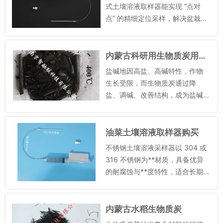
—...
式土壤溶液取样器能实现 “点对
点” 的精细定位采样，解决盆栽土
壤体积小、采样空间受限的难
题。盆栽土壤通常* 10-20L，根
系密集且分布不均，自动采样器
内蒙古科研用生物质炭用途是什么
的固定装置易破坏盆栽...
盐碱地因高盐、高碱特性，作物
生长受限，而生物质炭通过降
盐、调碱、改善结构，成为盐碱
地改良的有效材料。向轻度盐碱
地（全盐量 0.3%~0.5%）添加 4
~6t/hm² 秸秆基生物质炭，其多
油菜土壤溶液取样器购买
孔结构可吸附土...
不锈钢土壤溶液采样器以 304 或
316 不锈钢为**材质，具备优异
的耐腐蚀与**度特性，适合长期
埋入土壤或在复杂环境中使用。
其结构通常包含采样管、滤头、
密封盖三部分，采样管内径多为 1
内蒙古水稻生物质炭
0-20mm...