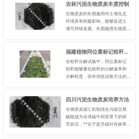
灵活调整。对于土壤含水量较
吉林污泥生物质炭丰度控制
高、质地疏松的土壤，可选...
生物质炭的长期施用对土壤生态
环境具有积极影响，能够促进土
壤可持续发展。长期施用生物质
炭，可增加土壤有机质含量，改
善土壤理化性质，提升土壤肥
力；同时，能够调节土壤微生物
福建植物同位素标记秸秆功能是什么
群落结构，促进有益微生物生
在秸秆分解试验中，同位素标记
长，抑制...
秸秆能够量化秸秆的分解速率和
分解程度，弥补传统试验方法的
不足。传统秸秆分解试验多通过
称量秸秆剩余量来估算分解速
率，难以准确区分秸秆碳的矿化
四川污泥生物质炭培养方法
流失和转化积累，而同位素标记
生物质炭碳汇机制优化与碳交易
技术可...
赋能成为全球碳中和背景下的研
究前沿，**在于提升碳封存效率
与市场化价值。国际研究中，欧
盟正推动生物质炭碳汇认证标准