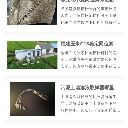
内的草本植被，露出土壤表面，
温度是影响秸秆分解的重要环境
避...
因素，同位素标记秸秆可用于量
化不同温度条件下秸秆的分解动
态和碳释放规律。温度通过影响
土壤微生物活性，进而调控秸秆
分解速率和碳矿化过程，不同温
福建玉米C13稳定同位素标记秸秆用途是什么
度条件下，秸秆分解的速率、程
放射性同位素标记秸秆材料的使
度和...
用，需重点关注辐射防护和环境
安全，其应用场景主要集中在实
验室研究和短期野外追踪，具体
应用过程需遵循相关的辐射安全
管理规定，确保操作人员和环境
污泥土壤溶液取样器哪里有卖的
的安全。在实验室研究中，放射
土壤溶液取样器的负压调节范围
性同...
广，能够满足不同土壤条件下的
取样需求。其负压调节范围通常
在-5kPa至-100kPa之间，可根
据土壤质地、土壤含水量等条件