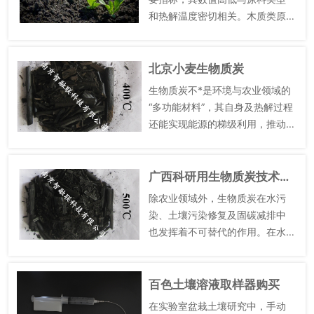
和热解温度密切相关。木质类原
料如木屑、竹屑，本身碳含量较
高，经热解处理后，挥发性物质
析出，碳元素进一步富集，制成
北京小麦生物质炭
的生物质炭碳含量相对较高；秸
生物质炭不*是环境与农业领域的
秆类...
“多功能材料”，其自身及热解过程
还能实现能源的梯级利用，推动
生物质废弃物资源化。在热解制
备过程中，除固体产物生物质炭
外，还会产生可燃气（主要成分
广西科研用生物质炭技术的应用
为甲烷、氢气、一氧化碳）...
除农业领域外，生物质炭在水污
染、土壤污染修复及固碳减排中
也发挥着不可替代的作用。在水
污染治理方面，其多孔结构与表
面官能团对水中的有机污染物
（如染料、***）、重金属离子及
百色土壤溶液取样器购买
氮磷营养盐具有高效吸附能力
在实验室盆栽土壤研究中，手动