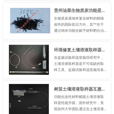
淋溶、挥发等现象，导致养分流
失，不*降低肥料利用率，还可能
贵州油菜生物质炭功能是什么
造成土壤和水体污染。将生物质
生物质炭基纳米复合材料的精细
炭与...
改性的国际前沿方向，其**在于
通过纳米功能化赋予材料靶向治
理能力。国外方面，越南芹苴大
学团队开发的阶梯式改性方案极
具代表性，通过KOH化学蚀刻使
环境修复土壤溶液取样器运输
竹炭比表面积从24.9m²/...
在盆栽试验和温室栽培研究中，
土壤溶液取样器是不可或缺的取
样工具。盆栽试验和温室栽培条
件下，土壤体积有限，传统的取
样方法容易破坏盆栽土壤的结
构，影响植物的生长发育，而取
树苗土壤溶液取样器互惠互利
样器体积小巧，可直接插入盆栽
功能化改性材料赋能土壤溶液取
土壤中...
样器性能升级。国外研究中，美
国加州大学团队通过在土壤溶液