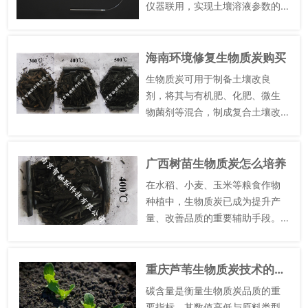
仪器联用，实现土壤溶液参数的
实时监测和精细分析。例如，该
取样器可与传感器联用，实时监
测土壤溶液中的pH值、电导率、
海南环境修复生物质炭购买
溶解氧等参数，为研究土壤溶液
生物质炭可用于制备土壤改良
的动...
剂，将其与有机肥、化肥、微生
物菌剂等混合，制成复合土壤改
良剂，实现多种改良效果。复合
土壤改良剂中，生物质炭负责改
善土壤孔隙结构、吸附养分和污
广西树苗生物质炭怎么培养
染物；有机肥负责增加土壤有机
在水稻、小麦、玉米等粮食作物
质，提...
种植中，生物质炭已成为提升产
量、改善品质的重要辅助手段。
在水稻种植中，向稻田土壤添加 3
~5t/hm² 秸秆基生物质炭，可优
化土壤通气性，减少甲烷排放
重庆芦苇生物质炭技术的应用
（降幅达 15%~25...
碳含量是衡量生物质炭品质的重
要指标，其数值高低与原料类型