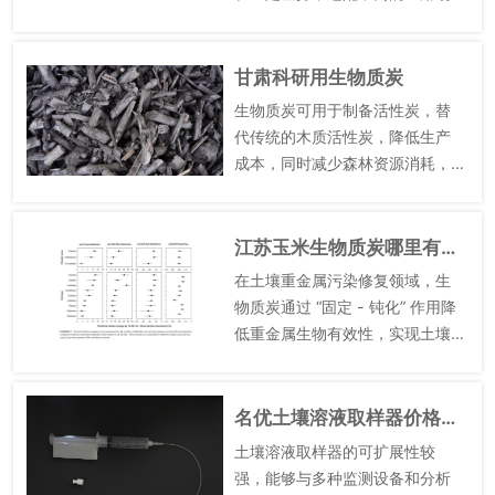
景。农林废弃物是**常用的制备
原料，其中木屑、竹屑等木质原
料，碳含量相对较高，制成的生
甘肃科研用生物质炭
物质炭孔隙结构更为发达，适合
生物质炭可用于制备活性炭，替
用...
代传统的木质活性炭，降低生产
成本，同时减少森林资源消耗，
保护生态环境。传统木质活性炭
主要以质量木材为原料，制备成
本高，且会消耗大量森林资源，
江苏玉米生物质炭哪里有卖的
破坏生态平衡。以生物质炭为原
在土壤重金属污染修复领域，生
料，...
物质炭通过 “固定 - 钝化” 作用降
低重金属生物有效性，实现土壤
安全利用。针对镉污染农田，添
加 3~5t/hm² 油菜秆基生物质
炭，可通过表面吸附、离子交换
名优土壤溶液取样器价格咨询
将活性镉转化为...
土壤溶液取样器的可扩展性较
强，能够与多种监测设备和分析