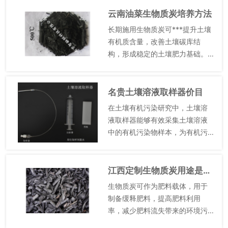
制定，通过ISO 14067认证规范
云南油菜生物质炭培养方法
碳减排量核算，目前每吨...
长期施用生物质炭可***提升土壤
有机质含量，改善土壤碳库结
构，形成稳定的土壤肥力基础。
短期（1~3 年）内，生物质炭自
身含有的有机碳直接补充土壤碳
库，使土壤有机质含量提升 5%~1
名贵土壤溶液取样器价目
0%；长期（5~10...
在土壤有机污染研究中，土壤溶
液取样器能够有效采集土壤溶液
中的有机污染物样本，为有机污
染土壤的研究和修复提供可靠的
数据支撑。有机污染物在土壤中
的迁移转化主要通过土壤溶液进
江西定制生物质炭用途是什么
行，因此准确监测土壤溶液中有
生物质炭可作为肥料载体，用于
机污...
制备缓释肥料，提高肥料利用
率，减少肥料流失带来的环境污
染。传统化肥施用后，容易发生