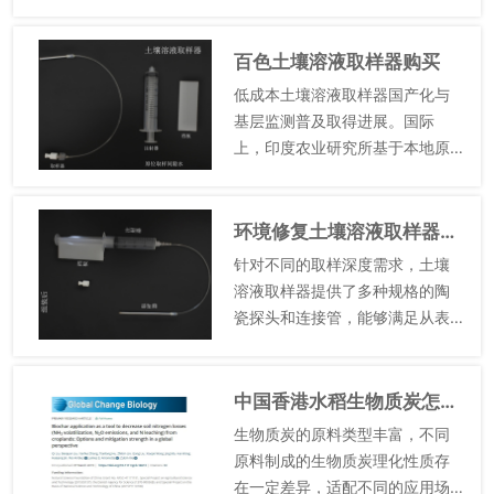
取样头滤膜表面负载石墨烯-氧化
钛复合涂层，***提升了对土壤溶
液中痕量重金属的富集能力，对
百色土壤溶液取样器购买
铅、镉的吸附效率较传统取样...
低成本土壤溶液取样器国产化与
基层监测普及取得进展。国际
上，印度农业研究所基于本地原
料开发的低成本土壤溶液取样
器，采用本土陶瓷材料替代进口
聚酯滤膜，成本降至传统商业取
环境修复土壤溶液取样器功能是什么
样器的1/8，优化了组装工艺，无
针对不同的取样深度需求，土壤
需专...
溶液取样器提供了多种规格的陶
瓷探头和连接管，能够满足从表
层土壤（0-20cm）到深层土壤
（100cm以上）的取样需求。对
于表层土壤取样，可选择较短的
中国香港水稻生物质炭怎么培养
超滤探头（5cm、10c...
生物质炭的原料类型丰富，不同
原料制成的生物质炭理化性质存
在一定差异，适配不同的应用场