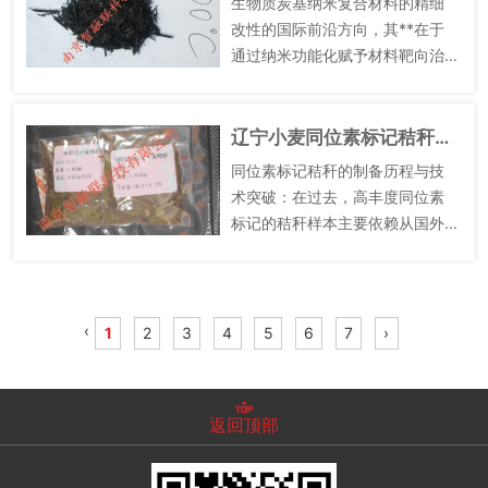
生物质炭基纳米复合材料的精细
改性的国际前沿方向，其**在于
通过纳米功能化赋予材料靶向治
理能力。国外方面，越南芹苴大
学团队开发的阶梯式改性方案极
具代表性，通过KOH化学蚀刻使
辽宁小麦同位素标记秸秆怎么制作
竹炭比表面积从24.9m²/...
同位素标记秸秆的制备历程与技
术突破：在过去，高丰度同位素
标记的秸秆样本主要依赖从国外
购买，不*价格昂贵，还极大地增
加了大规模试验的成本。中国农
业科学院的艾超团队勇于挑战这
一难题，进行了大量密闭环境植
‹
1
2
3
4
5
6
7
›
物...
返回顶部