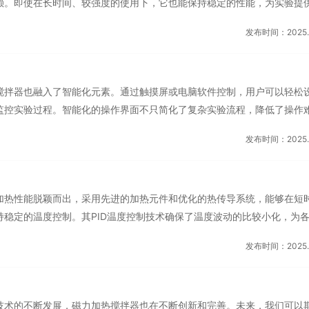
赖。即使在长时间、较强度的使用下，它也能保持稳定的性能，为实验提
计合理，维护简便，降低了使用成本。这种耐用可靠的特点，让磁力加热
发布时间：2025.0
。科研领域的需求多种多样，磁力加热搅拌器也紧跟这一趋势，提供了丰
控温的生物实验，还是需要高效搅拌的化学合成，磁力加热搅拌器都能通
同时，部分型号还支持远程控制和数据传输功能，让科研人员能够随时随
搅拌器也融入了智能化元素。通过触摸屏或电脑软件控制，用户可以轻松
性，让磁力加热搅拌器在...
监控实验过程。智能化的操作界面不只简化了复杂实验流程，降低了操作
高了实验结果的准确性。这种智能化的设计，让科研工作者能够更加专注
发布时间：2025.0
备操作而分心。在倡导绿色发展的现在，磁力加热搅拌器以其节能环保的
它采用高效能的加热元件和优化的热传导结构，能够在保证加热效果的同
的运行特点则符合环保要求。使用磁力加热搅拌器进行实验不只有助于降
加热性能脱颖而出，采用先进的加热元件和优化的热传导系统，能够在短
人员营造一个更加舒适的工...
持稳定的温度控制。其PID温度控制技术确保了温度波动的比较小化，为
热环境。无论是需要高温催化的有机合成，还是低温敏感的生物酶促反应
发布时间：2025.0
，助力科研探索的深入。区别于传统搅拌方式，磁力加热搅拌器通过磁力
搅拌。这种方式有效避免了搅拌子与容器壁的摩擦磨损，同时也防止了交
的纯净度。高速旋转的搅拌子能够均匀混合反应物，促进反应速率，是实
技术的不断发展，磁力加热搅拌器也在不断创新和完善。未来，我们可以
理想选择。磁力加热...