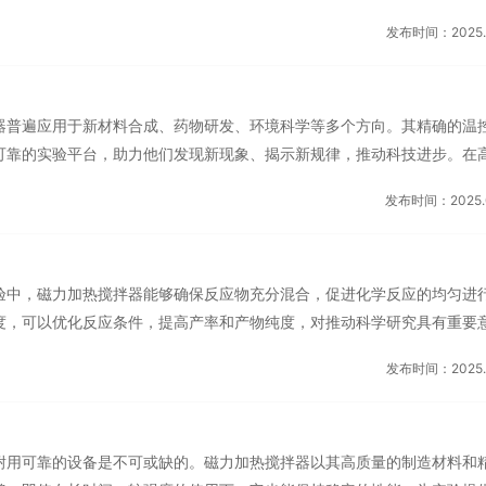
需过多担心设备性能下降或故障问题。这种耐用可靠的特点为科研工作的
发布时间：2025.0
了满足不同领域和不同类型实验的需求，磁力加热搅拌器通常具备多种功
需求选择不同材质和形状的搅拌子以适应不同粘度和反应条件的实验；还
置等附件以实现更复杂的实验操作。这种多功能扩展性使得磁力加热搅拌
器普遍应用于新材料合成、药物研发、环境科学等多个方向。其精确的温
和灵活性。磁力加热搅拌...
可靠的实验平台，助力他们发现新现象、揭示新规律，推动科技进步。在
热搅拌器也是化学、生物等专业的常用教学工具。通过实际操作，学生可
发布时间：2025.0
握实验技能，培养严谨的科学态度和创新思维。同时，设备的直观操作界
和参与度。高效加热搅拌，缩短实验周期，加速科研进程。广东反应釜搅
常清洁和维护，磁力加热搅拌器的外壳多采用耐腐蚀、易清洁的材料制成
验中，磁力加热搅拌器能够确保反应物充分混合，促进化学反应的均匀进
部件，使得清洗工作变得...
度，可以优化反应条件，提高产率和产物纯度，对推动科学研究具有重要
遍应用于化学、生物、医药、食品等科研领域，还在工业生产中发挥着重
发布时间：2025.0
品的溶解与配制、实验室规模的生产制备等，都离不开这一高效、稳定的
，磁力加热搅拌器也在不断升级迭代，融入更多新技术、新功能。其精确
智能化的操作体验，为科研工作者提供了更加便捷、高效的实验工具，有
耐用可靠的设备是不可或缺的。磁力加热搅拌器以其高质量的制造材料和
伐。磁力加热搅拌器的加热...