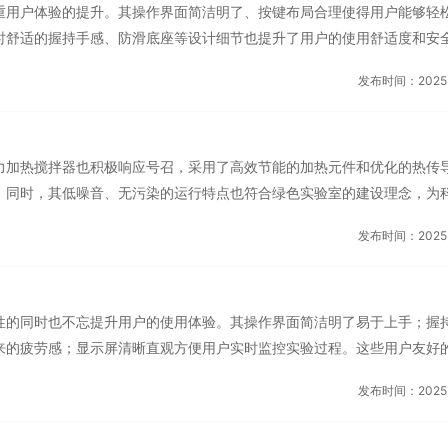
重用户体验的提升。其操作界面简洁明了、按键布局合理使得用户能够轻
，还降低了人为操作...
时舒适的握持手感、防滑底座等设计细节也提升了用户的使用舒适度和安
磁力加热搅拌器更加易于操作和使用还提高了用户的工作效率和满意度。
发布时间：2025.0
磁力加热搅拌器在科研创新中发挥着重要作用。它以其精确的温度控制、
展性为科研人员提供了强大的支持。在化学合成、生物实验、材料制备等
展现出了卓著的性能和普遍的应用价值。它的普及和应用不只推动了相关
力加热搅拌器也积极响应号召，采用了高效节能的加热元件和优化的热传
的转化和应用为人类的发展...
。同时，其低噪音、无污染的运行特点也符合绿色实验室的建设理念，为
健康的工作环境。磁力加热搅拌器采用好品质的材料和精湛的工艺制造而
发布时间：2025.0
。即使在长时间、较强度的使用下，也能保持良好的性能表现。此外，其
低了使用成本，为实验室节省了不必要的开支。磁力加热搅拌器在市场上
龙江恒温加热搅拌器安全是实验过程中不可忽视的重要环节。磁力加热搅
性的同时也不忘提升用户的使用体验。其操作界面简洁明了易于上手；握
的需求。配备了多重安全...
来的疲劳感；显示屏清晰直观方便用户实时监控实验过程。这些用户友好
的便捷性还增强了科研人员的工作满意度和幸福感。随着科技的不断进步
发布时间：2025.0
更新换代。未来我们可以期待更加智能化、精确化、节能环保的磁力加热
合物联网、大数据等先进技术实现远程监控、智能分析等功能进一步提升