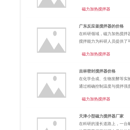
得用户在长期使用过程中无
磁力加热搅拌器
进行提供了坚实的后盾。为
展能力。用户可以根据实验
广东反应釜搅拌器的价格
安装温度探头、冷凝回流装
在科研领域，磁力加热搅拌
科研领域具有普遍的应用前景
搅拌能力为科研人员提供了
院校和职业院校中，磁力加
磁力加热搅拌器
观地了解化学反应过程，掌
有助于提升学生的学习兴趣
吉林密封搅拌器价格
的价格为了方便用户进行日
在化学合成、生物发酵等实
时搅拌区域设计有易于拆卸的
通过精确控制温度与搅拌强
义。磁力加热搅拌器不只普
磁力加热搅拌器
用。如化工原料的混合、药
支持。随着科技的不断进步
天津小型磁力搅拌器厂家
制能力、普遍的适用性以及
在科研的漫长道路上，一台
动了科研创新与产业升级的步