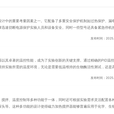
设计中的重要考量因素之一。它配备了多重安全保护机制如过热保护、漏
够迅速切断电源保护实验人员和设备安全。同时一些型号还具备紧急停机
下迅速响应和处理问题。这种卓著的安全性能为科研人员提供了可靠的实
发布时间：2025.0
实验本身而无需担心安全问题。除了强大的功能和性能外磁力加热搅拌器
人性化的设计理念将操作界面设计得简洁明了易于上手；同时考虑到科研
机工程学设计以减少疲劳感和不适感。此外一些型号还配备了智能提醒和
器以其卓著的温控性能，成为了实验创新的关键支撑。通过精确的PID温
备状态和进行维护保养。...
维持实验所需的温度环境，无论是需要低温维持的生物酶活性测试，还是
上海桦微自动化科技有限公
公司简介：
上海快迪印务技术有限公司
轻松应对。这种精确的温控能力，不只保障了实验结果的准确性，更为科
代理商和自动化产品供应商，
是一家专业制作金属氧化渗透铭牌、金
发布时间：2025.0
的基础。磁力加热搅拌器的无接触搅拌设计，不只避免了传统搅拌方式可
高品质的产品、比较好解决方
条形码、金属二维码、氧化着色铭牌、
效且均匀的搅拌效果。在实验过程中，搅拌子的快速旋转确保了反应物之
服务为目标。本着专业和诚
体自粘标牌，可变数据金属标签、固定
的顺利进行。这种高效的搅拌性能，极大地缩短了实验周期，加速了科研
获得了国外厂商的鼎力支持与
产牌、工业铭牌、电铸及氧化标牌、亚
、搅拌、温度控制等多种功能于一体，同时还可根据实验需求灵活配置各
时间。精确控温，确保实...
了解更多
是本公司代理产品的公司介
力展示用品的厂家，公司从产品的设计
探头等。这种多功能的设计使得磁力加热搅拌器能够普遍应用于化学、生
大利爱米克（EMEC）是历...
生产及售前资讯和售后的跟单均有专业
复杂实验的需求。科研人员只需一台设备，即可轻松完成多样化的实验操