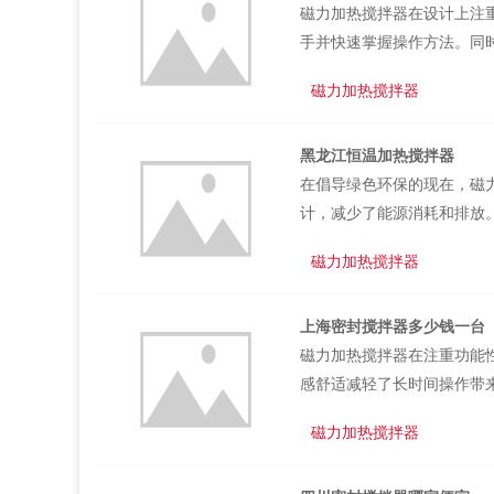
磁力加热搅拌器在设计上注
了实验流程，提高了工作效率
手并快速掌握操作方法。同
性。这种人性化设计不只让
磁力加热搅拌器
实验室中的中心设备之一，
的搅拌性能以及多功能的扩
黑龙江恒温加热搅拌器
领域中，磁力加热搅拌器都
在倡导绿色环保的现在，磁
的科技进步还促进了科研成果
计，减少了能源消耗和排放
人员提供了一个更加环保、
磁力加热搅拌器
具有出色的耐用性和稳定性
简便、故障率低的特点也降
上海密封搅拌器多少钱一台
较高的口碑和用户评价。黑
磁力加热搅拌器在注重功能
在设计时充分考虑了安全性能
感舒适减轻了长时间操作带
计细节不只提升了实验操作
磁力加热搅拌器
新磁力加热搅拌器也在不断
器问世。这些新型设备将结