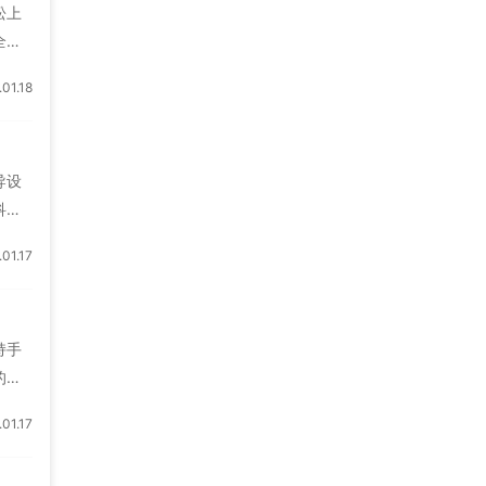
松上
全
作为
1.18
高效
多个
领域
导设
科研
成，
1.17
维护
具有
拌器
持手
的设
和创
1.17
搅拌
实验