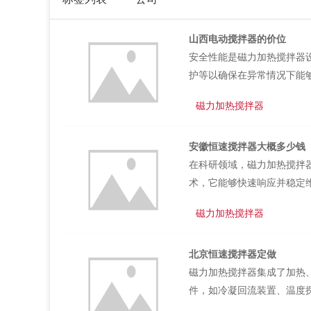
山西电动搅拌器的价位
安全性能是磁力加热搅拌器
护等以确保在异常情况下能
和报警系统以便在紧急情况
磁力加热搅拌器
障使得他们能够更加专注于
重用户体验的提升。它采用
安徽恒速搅拌器大概多少钱
长时间工作的需求还注重人
在科研领域，磁力加热搅拌
诊断功能以便用户及时了解设
术，它能够快速响应并稳定
公司简介：
加速的化学合成反应，都能
司是专业的
磁力加热搅拌器
员探索未知领域提供了坚实
以提供客户
来的污染问题，更实现了高
案及优质的
北京恒速搅拌器定做
充分混合，促进了化学反应
信，本公司
磁力加热搅拌器集成了加热
程，为科研人员赢得了宝贵的
了解更多
信赖。以下
件，如冷凝回流装置、温度
绍： 意
医药等多个领域，满足各种