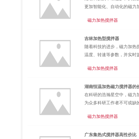
更加智能化、自动化的磁力
针对特定实验需求而设计的
磁力加热搅拌器
验工具。磁力加热搅拌器在
作界面简洁明了，易于上手
吉林加热型搅拌器
备了语音提示和触控反馈等
随着科技的进步，磁力加热
作和使用，还提高了科研人员
温度、转速等参数，并实时
通过数据记录与分析功能，
磁力加热搅拌器
展的现在，磁力加热搅拌器
元件和优化的热传导结构，
湖南恒温加热磁力搅拌器的
验室的建设标准，为科研人
在科研的浩瀚星空中，磁力
便进行长时间实验。吉林加热
为众多科研工作者不可或缺
环境，无论是需要精确控制
磁力加热搅拌器
其磁力驱动系统更是实现了
纯净与准确。随着科技的进
广东集热式搅拌器高性价比
件，用户可以轻松实现温度