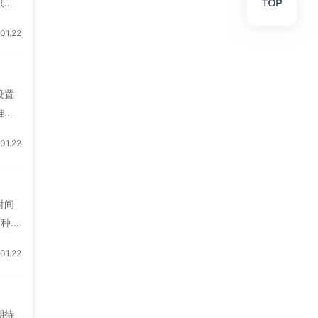
供持
搅拌
1.22
富的
过配
地监
设置
难
于实
1.22
特点
时减
低实
时间
各种精
，磁
1.22
驱动
叉污
验室
期待