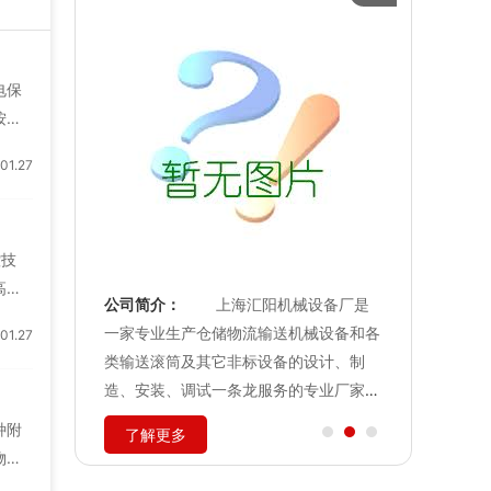
电保
按钮
验保
1.27
还注
人员
故障
控技
高温
公司简介：
上海汇阳机械设备厂是
公司简介：
上海桦微
研人
属
一家专业生产仓储物流输送机械设备和各
司是专业的代理商和
1.27
能带
分
类输送滚筒及其它非标设备的设计、制
以提供客户高品质的
间的
资
造、安装、调试一条龙服务的专业厂家。
案及优质的服务为目
进
克
主要产品有皮带输送机,滚筒输送机,
信，本公司获得了国
种附
了解更多
了解更多
、
链板输送机,输送滚筒系列等，广泛应用
信赖。以下是本公司
物、
于机械、电子、食品、化工、医疗等行...
绍： 意大利爱米克（
作。