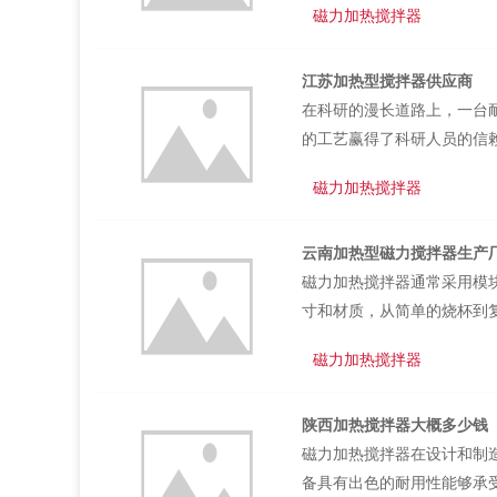
磁力加热搅拌器
安全是实验设备设计的首要
确保在设备运行过程中能够
江苏加热型搅拌器供应商
洁的表面材质也进一步提升
在科研的漫长道路上，一台
恒速搅拌器定做随着科技的进
的工艺赢得了科研人员的信
续的支持。此外，其结构设
磁力加热搅拌器
器成为科研路上的坚实后盾
扩展功能。无论是需要精确
云南加热型磁力搅拌器生产
备不同的附件来满足需求。
磁力加热搅拌器通常采用模
控实验进程。这种多功能扩展
寸和材质，从简单的烧杯到
学、生物、医药等多个领域
磁力加热搅拌器
融入了多重安全保护措施。
导致的安全事故，为科研人
陕西加热搅拌器大概多少钱
保证实验结果的准确性。云
磁力加热搅拌器在设计和制
工艺制造而成，具有出色的耐
备具有出色的耐用性能够承