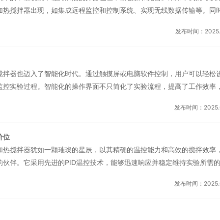
加热搅拌器出现，如集成远程监控和控制系统、实现无线数据传输等。同
专门用型磁力加热搅拌器也将不断涌现，为科研人员提供更加精确、高效
发布时间：2025.0
注重功能性和实用性的同时，也充分考虑了用户体验和人性化设计。设备
；显示屏清晰直观，能够实时显示各项参数和状态信息；此外，一些型号
功能，进一步提升了用户的使用体验。这些人性化设计不只让设备更加易
搅拌器也迈入了智能化时代。通过触摸屏或电脑软件控制，用户可以轻松
的工作效率和满意度。磁...
监控实验过程。智能化的操作界面不只简化了实验流程，提高了工作效率
帮助科研人员更好地掌握实验规律，推动科研工作的深入发展。在倡导绿
发布时间：2025.0
也积极响应号召，将节能环保理念融入产品设计之中。它采用高效节能的
大幅度降低了能耗和碳排放。同时，低噪音、无排放的运行特点也符合绿
价位
员提供了一个更加环保、健康的工作环境。磁力加热搅拌器具有定时功能
加热搅拌器犹如一颗璀璨的星辰，以其精确的温控能力和高效的搅拌效率
型搅拌器在科研实验中，...
的伙伴。它采用先进的PID温控技术，能够迅速响应并稳定维持实验所需
的化学反应，还是需要细致观察的生物实验，都能提供稳定可靠的实验条
发布时间：2025.0
无接触搅拌，避免了传统搅拌方式可能带来的污染和磨损，确保了实验结
步，磁力加热搅拌器也步入了智能化时代。通过配备高清触摸屏或连接电
、转速等参数的精确设置，并实时监控实验进程。智能化的操控系统不只