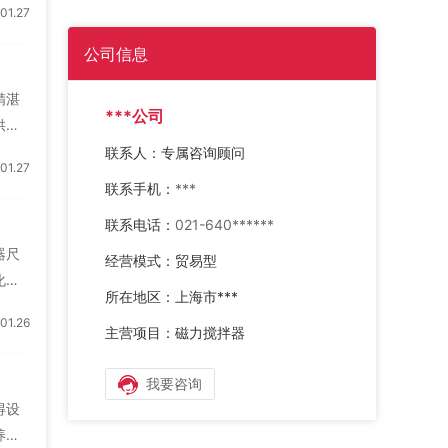
1.27
等，
易清
公司信息
北京
精湛
***公司
供持
搅拌
联系人：
专属咨询顾问
1.27
富的
联系手机：
***
过配
联系电话：
021-640******
地监
器尺
经营模式：
贸易型
化
所在地区：
上海市***
计上
1.26
故障
主营项目：
磁力搅拌器
度，
湛的
我要咨询
得设
养使