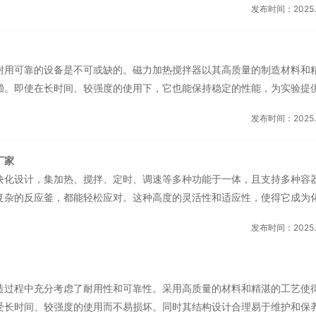
人...
发布时间：2025.0
原则。磁力加热搅拌器采用多重安全保护机制，包括过热保护、漏电保护
及时发现并处理异常情况，保护实验人员和设备的安全。其坚固的外壳和
了设备的使用稳定性和耐用性。磁力加热搅拌器，让实验更加精确高效。
耐用可靠的设备是不可或缺的。磁力加热搅拌器以其高质量的制造材料和
步，磁力加热搅拌器也迈...
赖。即使在长时间、较强度的使用下，它也能保持稳定的性能，为实验提
计合理，维护简便，降低了使用成本。这种耐用可靠的特点，让磁力加热
发布时间：2025.0
。科研领域的需求多种多样，磁力加热搅拌器也紧跟这一趋势，提供了丰
控温的生物实验，还是需要高效搅拌的化学合成，磁力加热搅拌器都能通
厂家
同时，部分型号还支持远程控制和数据传输功能，让科研人员能够随时随
块化设计，集加热、搅拌、定时、调速等多种功能于一体，且支持多种容
性，让磁力加热搅拌器在...
复杂的反应釜，都能轻松应对。这种高度的灵活性和适应性，使得它成为
研究人员的选择工具。考虑到实验室操作的安全性，磁力加热搅拌器在设
发布时间：2025.0
如过热自动断电、干烧保护、防溅设计等，有效防止了因操作不当或设备
员提供了一个更加安心的实验环境。磁力加热搅拌器能够精确控制搅拌速
南加热型磁力搅拌器生产厂家磁力加热搅拌器采用高质量的制造材料和精
造过程中充分考虑了耐用性和可靠性。采用高质量的材料和精湛的工艺使
用性。即使在长时间、较强...
受长时间、较强度的使用而不易损坏。同时其结构设计合理易于维护和保