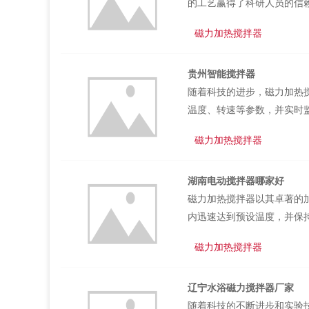
的工艺赢得了科研人员的信
续的支持。此外，其结构设
磁力加热搅拌器
器成为科研路上的坚实后盾
扩展功能。无论是需要精确
贵州智能搅拌器
备不同的附件来满足需求。
随着科技的进步，磁力加热
控实验进程。这种多功能扩展
温度、转速等参数，并实时
度，还减少了人为误差，提
磁力加热搅拌器
验本身，而无需为繁琐的设
成为了绿色科研的践行者。
湖南电动搅拌器哪家好
少能耗；而低噪音、无排放
磁力加热搅拌器以其卓著的
验室的能耗和排放还能为科研
内迅速达到预设温度，并保
细化学反应提供了理想的加
磁力加热搅拌器
力加热搅拌器都能精确满足
搅拌子旋转，实现了无接触
辽宁水浴磁力搅拌器厂家
染的风险，确保了实验样品
随着科技的不断进步和实验
中追求高效、纯净搅拌效果的