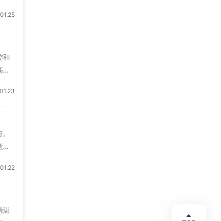
持续
1.25
能扩
可以
器在
控和
高等
以直
1.23
面也
拌器
，同
行。
意
要作
1.22
设备
的控
力推
精湛