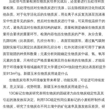
后处理与质量检测生物质炭培养完成后，还需要进行后处理和质
量检测。后处理包括对生物质炭进行洗涤，以去除残留的活化剂或其
他杂质。对于化学活化后的生物质炭，用去离子水反复洗涤至洗涤液
呈中性是常见的操作。然后对生物质炭进行干燥，可采用低温烘干的
方式，避免高温对生物质炭结构的破坏。质量检测是确保生物质炭质
量符合要求的重要环节。检测内容包括生物质炭的产率、灰分含量、
孔隙结构（比表面积、孔径分布等）、表面官能团等。通过氮气吸附
脱附实验可以测定比表面积和孔径分布；红外光谱分析可用于了解表
面官能团的种类和数量；元素分析则能确定生物质炭中碳、氢、氧等
元素的含量。只有经过严格质量检测且符合标准的生物质炭，才能应
用于环境修复等领域越南芹苴大学通过KOH蚀刻使竹炭比表面积提升
至913m²/g。新疆玉米生物质炭用途是什么
生物质炭培养为环境修复带来希望，功能实用，可促进可持续发
展。意义深远，优势明显。新疆玉米生物质炭用途是什么
13C标记生物炭研究表明生物炭的固碳潜力由生物炭稳定性及其
引起的激发效应决定。利用13C稳定性同位素标记的小麦秸秆制作成
生物炭，研究了生物炭在不同土壤中的矿化速率及激发效应差异。研