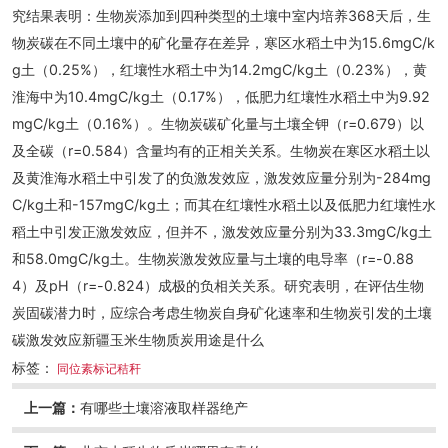
究结果表明：生物炭添加到四种类型的土壤中室内培养368天后，生
物炭碳在不同土壤中的矿化量存在差异，寒区水稻土中为15.6mgC/k
g土（0.25%），红壤性水稻土中为14.2mgC/kg土（0.23%），黄
淮海中为10.4mgC/kg土（0.17%），低肥力红壤性水稻土中为9.92
mgC/kg土（0.16%）。生物炭碳矿化量与土壤全钾（r=0.679）以
及全碳（r=0.584）含量均有的正相关关系。生物炭在寒区水稻土以
及黄淮海水稻土中引发了的负激发效应，激发效应量分别为-284mg
C/kg土和-157mgC/kg土；而其在红壤性水稻土以及低肥力红壤性水
稻土中引发正激发效应，但并不，激发效应量分别为33.3mgC/kg土
和58.0mgC/kg土。生物炭激发效应量与土壤的电导率（r=-0.88
4）及pH（r=-0.824）成极的负相关关系。研究表明，在评估生物
炭固碳潜力时，应综合考虑生物炭自身矿化速率和生物炭引发的土壤
碳激发效应新疆玉米生物质炭用途是什么
标签：
同位素标记秸秆
上一篇：
有哪些土壤溶液取样器绝产