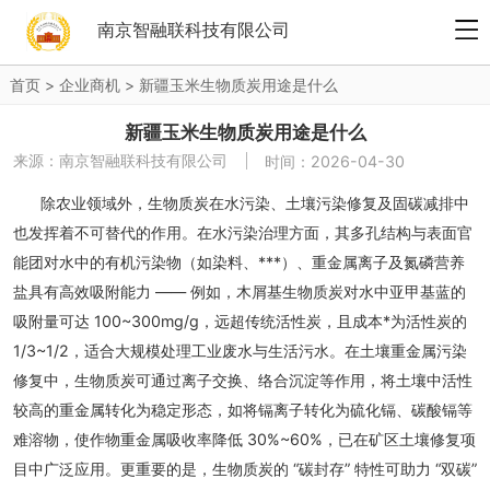
南京智融联科技有限公司
首页
>
企业商机
>
新疆玉米生物质炭用途是什么
新疆玉米生物质炭用途是什么
来源：
南京智融联科技有限公司
时间：2026-04-30
除农业领域外，生物质炭在水污染、土壤污染修复及固碳减排中
也发挥着不可替代的作用。在水污染治理方面，其多孔结构与表面官
能团对水中的有机污染物（如染料、***）、重金属离子及氮磷营养
盐具有高效吸附能力 —— 例如，木屑基生物质炭对水中亚甲基蓝的
吸附量可达 100~300mg/g，远超传统活性炭，且成本*为活性炭的
1/3~1/2，适合大规模处理工业废水与生活污水。在土壤重金属污染
修复中，生物质炭可通过离子交换、络合沉淀等作用，将土壤中活性
较高的重金属转化为稳定形态，如将镉离子转化为硫化镉、碳酸镉等
难溶物，使作物重金属吸收率降低 30%~60%，已在矿区土壤修复项
目中广泛应用。更重要的是，生物质炭的 “碳封存” 特性可助力 “双碳”