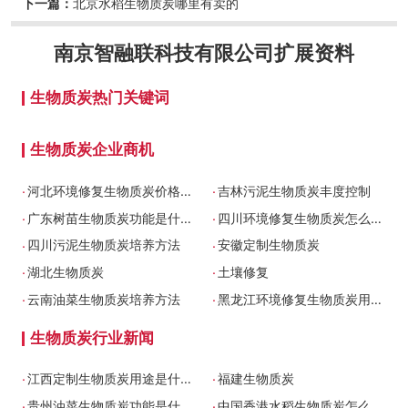
下一篇：
北京水稻生物质炭哪里有卖的
南京智融联科技有限公司
扩展资料
生物质炭热门关键词
生物质炭企业商机
.
.
河北环境修复生物质炭价格是多少
吉林污泥生物质炭丰度控制
.
.
广东树苗生物质炭功能是什么
四川环境修复生物质炭怎么制作
.
.
四川污泥生物质炭培养方法
安徽定制生物质炭
.
.
湖北生物质炭
土壤修复
.
.
云南油菜生物质炭培养方法
黑龙江环境修复生物质炭用途是什么
生物质炭行业新闻
.
.
江西定制生物质炭用途是什么
福建生物质炭
.
.
贵州油菜生物质炭功能是什么
中国香港水稻生物质炭怎么培养