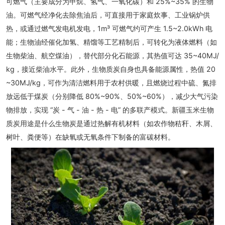
可燃气（主要成分为甲烷、氢气、一氧化碳）和 25%~35% 的生物
油。可燃气经净化去除焦油后，可直接用于家庭炊事、工业锅炉供
热，或通过燃气发电机发电，1m³ 可燃气约可产生 1.5~2.0kWh 电
能；生物油经催化加氢、精馏等工艺精制后，可转化为液体燃料（如
生物柴油、航空煤油），替代部分化石能源，其热值可达 35~40MJ/
kg，接近柴油水平。此外，生物质炭自身也具备能源属性，热值 20
~30MJ/kg，可作为清洁燃料用于农村供暖，且燃烧过程中硫、氮排
放远低于煤炭（分别降低 80%~90%、50%~60%），减少大气污染
物排放，实现 “炭 - 气 - 油 - 热 - 电” 的多联产模式。新疆玉米生物
质炭用途是什么生物炭是通过热解有机材料（如农作物秸秆、木屑、
树叶、粪便等）在缺氧或无氧条件下制备的富碳材料。