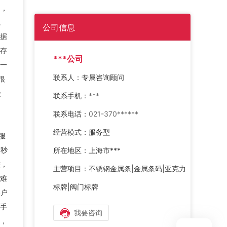
中，
。
公司信息
据
存
***公司
一
联系人：
专属咨询顾问
很
处
联系手机：
***
联系电话：
021-370******
经营模式：
服务型
服
一秒
所在地区：
上海市***
较，
主营项目：
不锈钢金属条|金属条码|亚克力
难
标牌|阀门标牌
客户
手
我要咨询
，