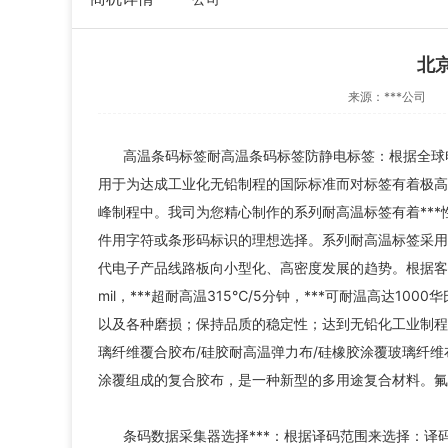
北
来源：
***公司
高温条码标签耐高温条码标签防静电标签：根据全球
用于为达成工业化无铅制程的国际标准而对标签有着极高的
峰制程中。我司为您精心制作的系列耐高温标签有着***性
件用字符或条形码标识的理想选择。系列耐高温标签采用超
代电子产品线路板向小型化、高密度发展的趋势。根据客户
公
mil，***超耐高温315℃/5分钟，***可耐温高达1
司
以及各种磨损；保持品质的稳定性；达到无铅化工业制程
以
璃纤维覆合胶布/硅胶耐高温弹力布/硅橡胶涂覆玻璃纤维
案
涂覆组成的复合胶布，是一种新型的多用途复合材料。氟
信
信
条码数据采集器选择***：根据译码范围来选择：