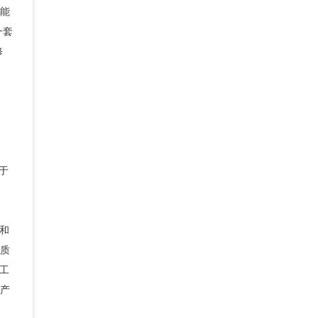
能
一套
修
于
和
质
工
产