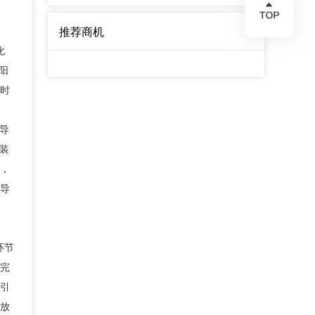
推荐商机
化
阳
时
导
装
，
导
环节
完
引
放