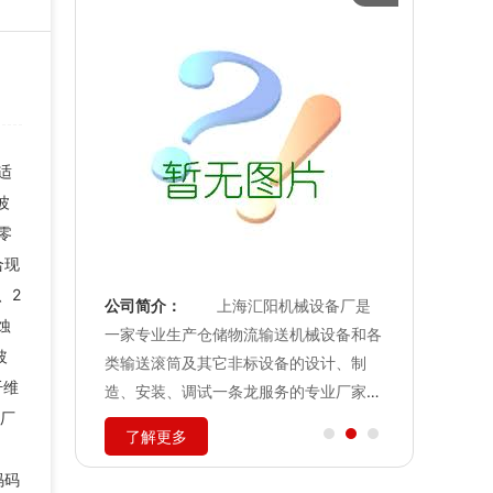
适
波
零
合现
、2
术有限公司
公司简介：
上海汇阳机械设备厂是
公司简介：
蚀
铭牌、金属
一家专业生产仓储物流输送机械设备和各
司是专业的
玻
色铭牌、分
类输送滚筒及其它非标设备的设计、制
以提供客户
纤维
签、固定资
造、安装、调试一条龙服务的专业厂家。
案及优质的
厂
标牌、亚克
主要产品有皮带输送机,滚筒输送机,
信，本公司
了解更多
了解更
品的设计、
链板输送机,输送滚筒系列等，广泛应用
信赖。以下
均有专业
于机械、电子、食品、化工、医疗等行...
绍： 意
码码