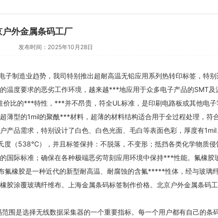
京户外金属条码工厂
发布时间：2025年10月28日
电子制造业趋势，我司特别推出超耐高温无铅应用系列热转印标签，特别
温度要求的恶劣工作环境，越来越***地应用于众多电子产品的SMT及
价比的***特性，***并不昂贵，符全UL标准，是印刷电路板或其他电子
薄型的1mil的聚酰***材料，超薄的材料结构适合用于全过程处理，符
产品需求，特别设计了白色、白色光面、毛白等表面色彩，厚度有1mil
司简介：
上海桦微自动化科技有限公
公司简介：
上海快迪印务技
000华氏度（538℃），并且标签保持：不脱落，不变形；抵挡各类化学物质侵
是专业的代理商和自动化产品供应商，
是一家专业制作金属氧化渗透
的国际标准；确保在各种极端恶劣苛刻应用环境中保持***性能。氟橡胶
提供客户高品质的产品、比较好解决方
条形码、金属二维码、氧化着
布氟橡胶是一种近代的新型耐高温、耐腐蚀的含氟*****性体，经与玻璃
及优质的服务为目标。本着专业和诚
体自粘标牌，可变数据金属标
橡胶涂覆玻璃纤维布。上海金属条码标签制作价格。北京户外金属条码工
，本公司获得了国外厂商的鼎力支持与
产牌、工业铭牌、电铸及氧化
了解更多
了解更多
赖。以下是本公司代理产品的公司介
力展示用品的厂家，公司从产
绍： 意大利爱米克（EMEC）是历...
生产及售前资讯和售后的跟单
译码范围是选择无线数据采集器的一个重要指标。每一个用户都有自己的条