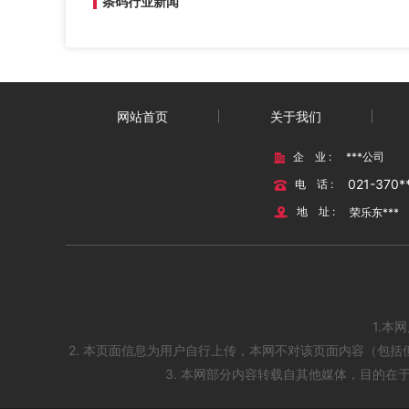
条码行业新闻
网站首页
关于我们
企 业 :
***公司
021-370*
电 话 :
地 址 :
荣乐东***
1.本
2. 本页面信息为用户自行上传，本网不对该页面内容（包括
3. 本网部分内容转载自其他媒体，目的