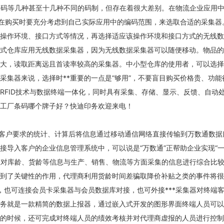
人...
PC码等几种甚至十几种不同的码制，但存在着很大差别。在物流企业应用
用户在购买时要充分考虑到自己实际应用中的编码范围，来选取合适的采集器
操作环境、接口方式等情况，再选择适应该操作环境和接口方式的无线数
式仓库应用无线数据采集器，因为无线数据采集器可以随便移动。物品的
大，读取距离远且首读率较高的采集器。中小型仓库的使用者，可以选择
采集器来说，选择时**重要的一点是“够用”，不要盲目购买价格贵、功能
RFID技术与数据终端一体化，同时具有采集、存储、显示、反馈、自动
工厂条码哪个牌子好？快迪印务欢迎来电！
客户要求的统计、计算后将信息通过移动通信网络直接传输到万数通数据
接导入客户的企业信息管理系统中，可以说是“万数通”正帮助企业实现“
企业对库龄、货龄等信息与生产、销售、物流等方面采集的信息进行综合比
到了关键性的作用，代理商利用货龄时间差骗取降价补贴之类的事件将很
*，也可连接会员卡采集器与会员数据库对接，也可外接***采集器对终端
务就是一款精简的数据上报器，通过嵌入式开发的图形界面终端人员可以
的时候，还可完成对终端人员的绩效考核并对代理商虚报的人员进行控制