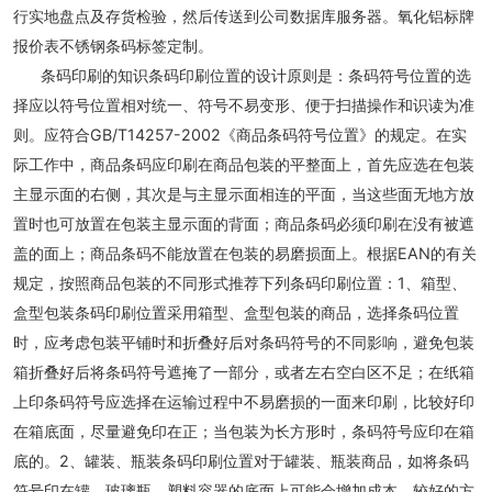
行实地盘点及存货检验，然后传送到公司数据库服务器。氧化铝标牌
报价表不锈钢条码标签定制。
条码印刷的知识条码印刷位置的设计原则是：条码符号位置的选
择应以符号位置相对统一、符号不易变形、便于扫描操作和识读为准
则。应符合GB/T14257-2002《商品条码符号位置》的规定。在实
际工作中，商品条码应印刷在商品包装的平整面上，首先应选在包装
主显示面的右侧，其次是与主显示面相连的平面，当这些面无地方放
置时也可放置在包装主显示面的背面；商品条码必须印刷在没有被遮
盖的面上；商品条码不能放置在包装的易磨损面上。根据EAN的有关
规定，按照商品包装的不同形式推荐下列条码印刷位置：1、箱型、
盒型包装条码印刷位置采用箱型、盒型包装的商品，选择条码位置
时，应考虑包装平铺时和折叠好后对条码符号的不同影响，避免包装
箱折叠好后将条码符号遮掩了一部分，或者左右空白区不足；在纸箱
上印条码符号应选择在运输过程中不易磨损的一面来印刷，比较好印
在箱底面，尽量避免印在正；当包装为长方形时，条码符号应印在箱
底的。2、罐装、瓶装条码印刷位置对于罐装、瓶装商品，如将条码
符号印在罐、玻璃瓶、塑料容器的底面上可能会增加成本，较好的方