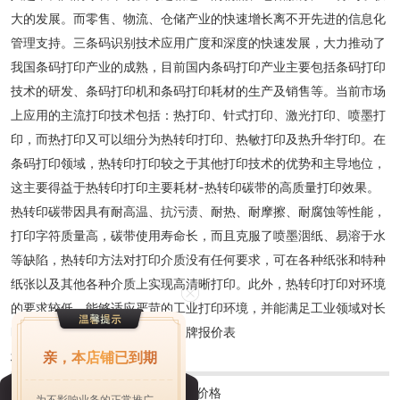
大的发展。而零售、物流、仓储产业的快速增长离不开先进的信息化
管理支持。三条码识别技术应用广度和深度的快速发展，大力推动了
我国条码打印产业的成熟，目前国内条码打印产业主要包括条码打印
技术的研发、条码打印机和条码打印耗材的生产及销售等。当前市场
上应用的主流打印技术包括：热打印、针式打印、激光打印、喷墨打
印，而热打印又可以细分为热转印打印、热敏打印及热升华打印。在
条码打印领域，热转印打印较之于其他打印技术的优势和主导地位，
这主要得益于热转印打印主要耗材-热转印碳带的高质量打印效果。
热转印碳带因具有耐高温、抗污渍、耐热、耐摩擦、耐腐蚀等性能，
打印字符质量高，碳带使用寿命长，而且克服了喷墨洇纸、易溶于水
等缺陷，热转印方法对打印介质没有任何要求，可在各种纸张和特种
纸张以及其他各种介质上实现高清晰打印。此外，热转印打印对环境
的要求较低，能够适应严苛的工业打印环境，并能满足工业领域对长
时间连续打印的要求。氧化铝标牌报价表
亲，本店铺已到期
标签：
条码
上一篇：
辽宁医用金属条码制造价格
为不影响业务的正常推广，