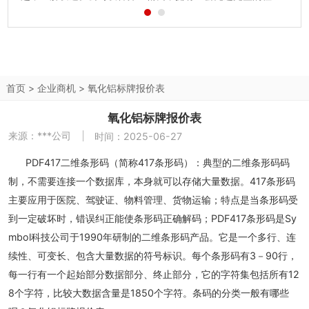
手段。上海兢兢化工贸易有限公司是专业从事化工原料生产、
销售的民营企业。主要产品：二甲苯、95%乙醇、无水乙醇、
二氯乙烷、甲醇、冰醋酸、...
首页
>
企业商机
>
氧化铝标牌报价表
氧化铝标牌报价表
来源：
***公司
时间：2025-06-27
PDF417二维条形码（简称417条形码）：典型的二维条形码码
制，不需要连接一个数据库，本身就可以存储大量数据。417条形码
主要应用于医院、驾驶证、物料管理、货物运输；特点是当条形码受
到一定破坏时，错误纠正能使条形码正确解码；PDF417条形码是Sy
mbol科技公司于1990年研制的二维条形码产品。它是一个多行、连
续性、可变长、包含大量数据的符号标识。每个条形码有3－90行，
每一行有一个起始部分数据部分、终止部分，它的字符集包括所有12
8个字符，比较大数据含量是1850个字符。条码的分类一般有哪些