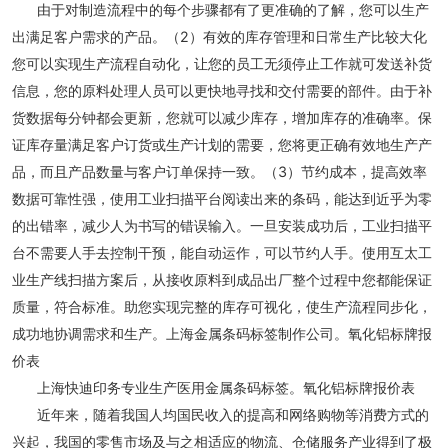
由于对制造流程中的每个步骤都有了更准确的了解，您可以生产
出满足客户需求的产品。（2）有效的库存管理和日常生产比较大化
您可以实现生产流程自动化，让您的员工无须停止工作就可发送补货
信息，您的原料处理人员可以更快地寻找和交付需要的部件。由于补
货数据每分钟都会更新，您就可以减少库存，增加库存的准确率。保
证库存量满足客户订货或生产计划的需要，您将更正确有效地生产产
品，而且产品数量与客户订单保持一致。（3）节约成本，提高效率
数据可靠性强，使用工业扫描平台阅读出来的条码，能达到近乎为零
的出错率，减少人为书写的错误输入。一旦安装成功后，工业扫描平
台不需要人手去控制干预，能自动运作，可以节约人手。使用互太工
业生产线扫描方案后，从接收原料到成品出厂整个过程中您都能保证
质量，符合标准。助您实现完整的库存可视化，使生产流程同步化，
成功地协调需求和生产。上海金属条码标签制作公司。氧化铝标牌报
价表
上海快迪印务专业生产医用金属条码标签。氧化铝标牌报价表
近年来，随着我国人均国民收入的提高和网络购物等消费方式的
兴起，我国的零售市场及与之相适应的物流、仓储服务产业得到了极