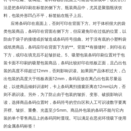
法是把条码印刷在标签的侧下方。瓶装商品中，尤其是聚脂瓶状饮
料，包装外形凹凸不平，标签贴在瓶子上后。
应将条码印在底面上，否则可印在背面下方。对于体积很大的袋
类包装商品，条码印在背面右侧下方，但应避免印在过低的位置，以
防由于袋子的接缝或折皱造成条码符号扭曲。对于没有底的小塑料袋
或纸类商品，条码应印在背面下方的**。背面**有接缝时，则印在右
下方，或印在填充后不起皱折处。5、吸塑包装条码印刷位置对于包
装卡面不印刷的吸塑包装商品，条码比较好印在纸板正面，且凸出包
装的高度不得超过12mm，否则影响识读。如果因产品体积过大，凸
出包装的高度大于纸板表面12mm，条码应放在离凸出包装尽量远
处，以使商品倾斜识读时，卡上条码离扫描窗距离在12mm以内，否
则不易识读。另外，为了防止由于包装的皱折、变形、破损影响识
读，选择商品条码位置时，条码符号的空白区和人工可识读数字要离
开楞、皱折、重叠、光盖至少5mm。商品外包装的条码不能与它内
装的单个零售商品上的条码同时显现。可以满足在恶劣环境吸下使用
的金属条码标签！