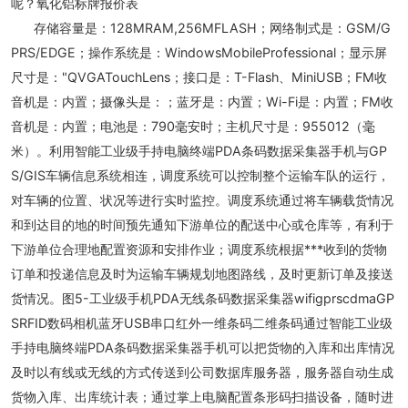
呢？氧化铝标牌报价表
存储容量是：128MRAM,256MFLASH；网络制式是：GSM/G
PRS/EDGE；操作系统是：WindowsMobileProfessional；显示屏
尺寸是："QVGATouchLens；接口是：T-Flash、MiniUSB；FM收
音机是：内置；摄像头是：；蓝牙是：内置；Wi-Fi是：内置；FM收
音机是：内置；电池是：790毫安时；主机尺寸是：955012（毫
米）。利用智能工业级手持电脑终端PDA条码数据采集器手机与GP
S/GIS车辆信息系统相连，调度系统可以控制整个运输车队的运行，
对车辆的位置、状况等进行实时监控。调度系统通过将车辆载货情况
和到达目的地的时间预先通知下游单位的配送中心或仓库等，有利于
下游单位合理地配置资源和安排作业；调度系统根据***收到的货物
订单和投递信息及时为运输车辆规划地图路线，及时更新订单及接送
货情况。图5-工业级手机PDA无线条码数据采集器wifigprscdmaGP
SRFID数码相机蓝牙USB串口红外一维条码二维条码通过智能工业级
手持电脑终端PDA条码数据采集器手机可以把货物的入库和出库情况
及时以有线或无线的方式传送到公司数据库服务器，服务器自动生成
货物入库、出库统计表；通过掌上电脑配置条形码扫描设备，随时进