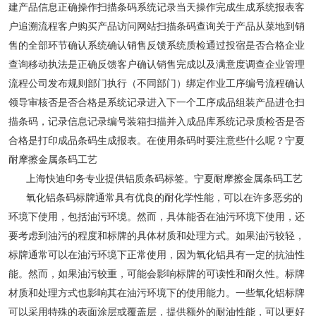
建产品信息正确操作扫描条码系统记录当天操作完成生成系统报表客
户追溯流程客户购买产品访问网站扫描条码查询关于产品从菜地到销
售的全部环节确认系统确认销售反馈系统质检通过投宿是否合格企业
查询移动执法是正确反馈客户确认销售完成以及满意度调查企业管理
流程公司发布规则部门执行（不同部门）绑定作业工序编号流程确认
领导审核否是否合格是系统记录进入下一个工序成品组装产品进仓扫
描条码，记录信息记录编号装箱扫描并入成品库系统记录质检否是否
合格是打印成品条码生成报表。在使用条码时要注意些什么呢？宁夏
耐摩擦金属条码工艺
上海快迪印务专业提供铝质条码标签。宁夏耐摩擦金属条码工艺
氧化铝条码标牌通常具有优良的耐化学性能，可以在许多恶劣的
环境下使用，包括油污环境。然而，具体能否在油污环境下使用，还
要考虑到油污的程度和标牌的具体材质和处理方式。如果油污较轻，
标牌通常可以在油污环境下正常使用，因为氧化铝具有一定的抗油性
能。然而，如果油污较重，可能会影响标牌的可读性和耐久性。标牌
材质和处理方式也影响其在油污环境下的使用能力。一些氧化铝标牌
可以采用特殊的表面涂层或覆盖层，提供额外的耐油性能，可以更好