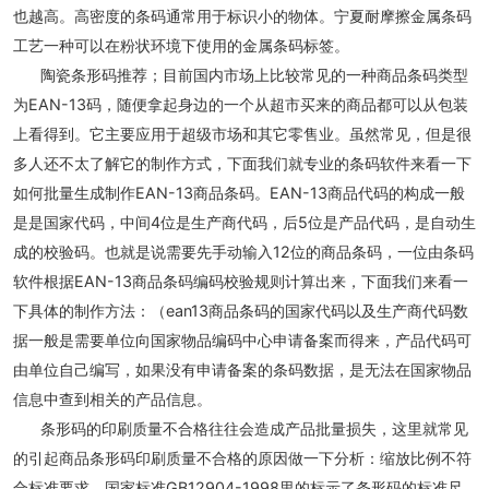
也越高。高密度的条码通常用于标识小的物体。宁夏耐摩擦金属条码
工艺一种可以在粉状环境下使用的金属条码标签。
陶瓷条形码推荐；目前国内市场上比较常见的一种商品条码类型
为EAN-13码，随便拿起身边的一个从超市买来的商品都可以从包装
上看得到。它主要应用于超级市场和其它零售业。虽然常见，但是很
多人还不太了解它的制作方式，下面我们就专业的条码软件来看一下
如何批量生成制作EAN-13商品条码。EAN-13商品代码的构成一般
是是国家代码，中间4位是生产商代码，后5位是产品代码，是自动生
成的校验码。也就是说需要先手动输入12位的商品条码，一位由条码
软件根据EAN-13商品条码编码校验规则计算出来，下面我们来看一
下具体的制作方法：（ean13商品条码的国家代码以及生产商代码数
据一般是需要单位向国家物品编码中心申请备案而得来，产品代码可
由单位自己编写，如果没有申请备案的条码数据，是无法在国家物品
信息中查到相关的产品信息。
条形码的印刷质量不合格往往会造成产品批量损失，这里就常见
的引起商品条形码印刷质量不合格的原因做一下分析：缩放比例不符
合标准要求，国家标准GB12904-1998里的标示了条形码的标准尺