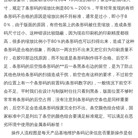
寸，规定了条形码的缩放比例是80％～200％，平常经常发现的有些
条形码不合格的原因是缩放比例不符标准，通常是过小，即小于8
0％，由于版面的原因，有些包装上的条形码被任意缩放，造成条形
码尺寸过小。这种错误比较隐蔽，因为现在印刷机的印刷精度都很
高，很多的缩放比例小于80％的条形码也可以扫得出来，造成了这种
条形码是合格的假象，而偶尔一两次扫不出来又把它归为印刷质量不
行，在胶印那边找原因，而不知道是条形码制作得不合格。后空不
足，条形码的后空指条形码的**后一条黑条右边的留空，是为了防止
其他色块给条形码的扫描造成干扰，前空也有这样的要求，不过前空
的位置上有一个条形码的前置码(条形码数字的)，一般情况下前空不
会不足。平时我们在设计与制版时往往只看到黑条，版面位置不够时
常常将条形码的后空占用，没有注意到条形码的空条也是同样重要
的，后空不足会造成条形码报废完全扫不出。条空颜色组合错误，国
家标准中只是列出了条空的颜色组合要满足标准规定。可以满足在恶
劣环境中使用的金属条码标签！
操作人流程图是每天产品基地维护条码记录信息否重新操作是创