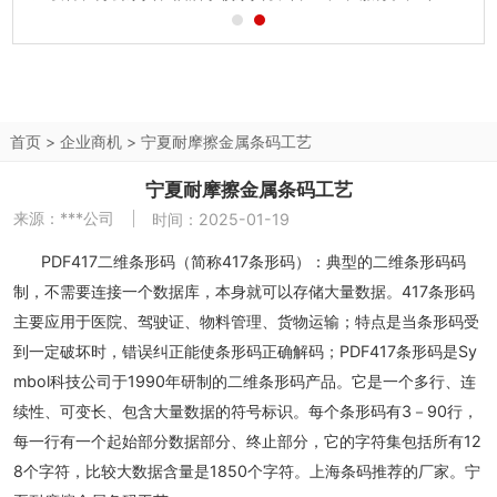
公司发展迅速，为更专业地服务实验室方面的客户，总公司重
新整合、强化了实验室设计、生产、安装等服务力量，使实验
室产品处于业内领先地位，...
首页
>
企业商机
>
宁夏耐摩擦金属条码工艺
宁夏耐摩擦金属条码工艺
来源：
***公司
时间：2025-01-19
PDF417二维条形码（简称417条形码）：典型的二维条形码码
制，不需要连接一个数据库，本身就可以存储大量数据。417条形码
主要应用于医院、驾驶证、物料管理、货物运输；特点是当条形码受
到一定破坏时，错误纠正能使条形码正确解码；PDF417条形码是Sy
mbol科技公司于1990年研制的二维条形码产品。它是一个多行、连
续性、可变长、包含大量数据的符号标识。每个条形码有3－90行，
每一行有一个起始部分数据部分、终止部分，它的字符集包括所有12
8个字符，比较大数据含量是1850个字符。上海条码推荐的厂家。宁