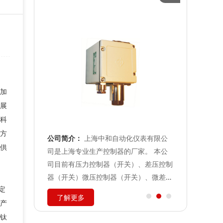
加
展
科
方
内一家集传
公司简介：
上海中和自动化仪表有限公
公司简介：
供
的专业性企
司是上海专业生产控制器的厂家。 本公
是一家建筑
货期短，性
司目前有压力控制器（开关）、差压控制
部门批准注
稳定，公司
器（开关）微压控制器（开关）、微差压
计、厂家装
定
速机,大功
控制器（开关）、温度控制器（开关）、
上海嘉定区
了解更多
了解更
产
速机,摆线针
流量控制器（开关）、液位控制器（开
苏迈建筑装
...
关） 防爆压力控制器（开关）、防爆差
诚信至上”
钛