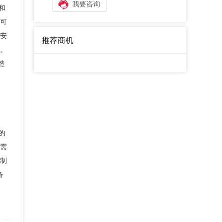
我要咨询
和
可
安
推荐商机
。
造
的
需
制
备