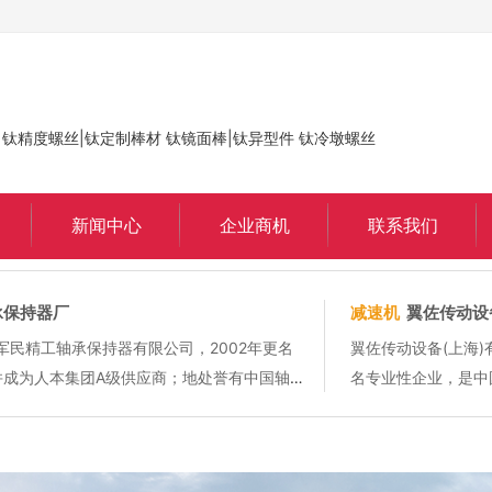
 钛精度螺丝|钛定制棒材 钛镜面棒|钛异型件 钛冷墩螺丝
新闻中心
企业商机
联系我们
有限公司
爱尔法锡膏
秉承“质量效益，诚信共赢、创新高效”的核心价
上海聚统金属
，做好一流的服务，本着信誉第一，薄利多销的原
并加以消化和
经营模式开拓市场; 我公司是一家主营国内各大钢厂
科技的电子焊料
、高...
产品包括，爱尔法