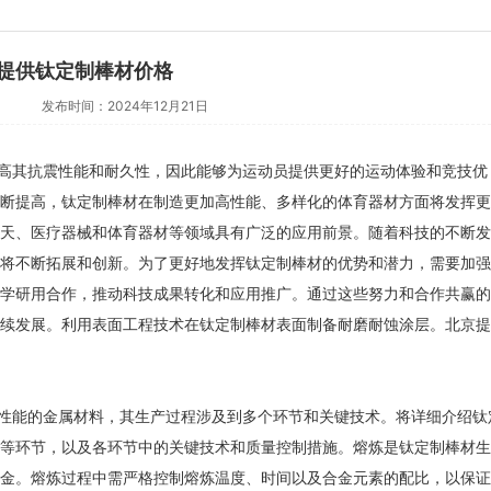
提供钛定制棒材价格
发布时间：2024年12月21日
高其抗震性能和耐久性，因此能够为运动员提供更好的运动体验和竞技优
断提高，钛定制棒材在制造更加高性能、多样化的体育器材方面将发挥更
天、医疗器械和体育器材等领域具有广泛的应用前景。随着科技的不断发
将不断拓展和创新。为了更好地发挥钛定制棒材的优势和潜力，需要加强
学研用合作，推动科技成果转化和应用推广。通过这些努力和合作共赢的
司简介：
上海苏迈建筑装潢有限公司
公司简介：
上海欧迈特是国
续发展。利用表面工程技术在钛定制棒材表面制备耐磨耐蚀涂层。北京提
一家建筑、建材的企业，是经国家相关
动设备研究开发，制造和销售
门批准注册的企业。主营室内装饰设
业，公司产品全新模块化，交
、厂家装修、别墅装修。公司位于中国
价比高，配置更合理，运行更
性能的金属材料，其生产过程涉及到多个环节和关键技术。将详细介绍钛
海嘉定区黄家花园路555弄2楼。上海
主营产品有四大系列硬齿面减
了解更多
了解更多
等环节，以及各环节中的关键技术和质量控制措施。熔炼是钛定制棒材生
迈建筑装潢有限公司本着“客户第一，
率齿轮箱,蜗轮减速机,行星减
信至上”的原则，与多家企业建立了
轮减速机,精密行星减速机,完善的
金。熔炼过程中需严格控制熔炼温度、时间以及合金元素的配比，以保证