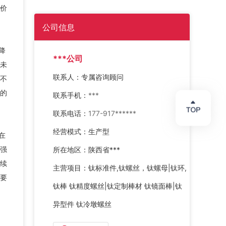
压...
长...
价
公司信息
降
***公司
未
联系人：
专属咨询顾问
不
的
联系手机：
***
联系电话：
177-917******
经营模式：
生产型
在
强
所在地区：
陕西省***
续
主营项目：
钛标准件,钛螺丝，钛螺母|钛环,
要
钛棒 钛精度螺丝|钛定制棒材 钛镜面棒|钛
异型件 钛冷墩螺丝