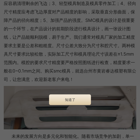
应容易清理剩余的飞边；3、轻型模具制造及模具零件加工；4、径向
尺寸精度应考虑飞边厚度对产品精度的影响，采取垂直分形曲面，保
障产品的径向精度；5、加强产品的强度。SMC模具的设计是很重要
的一个环节，在产品设计的前期阶段进行模具设计，画一张设计图
纸，让产品能顺利脱模，易于生产。我们通常对模具厂家的加工精度
要求主要是公差和粗糙度。尺寸公差大致分为尺寸和腔尺寸。两种模
具尺寸要求比较松散，实际加工尺寸和模具理论尺寸误差在±1.5mm
范围内。模腔的要求尺寸精度要严格按照图纸进行检查，精度要求一
般在0~0.1mm之间。购买smc模具，就选台州市黄岩睿达模塑有限公
司，让您满意，欢迎新老客户来电！
知道了
未来的发展方向是多元化和智能化。随着市场竞争的加剧，单一