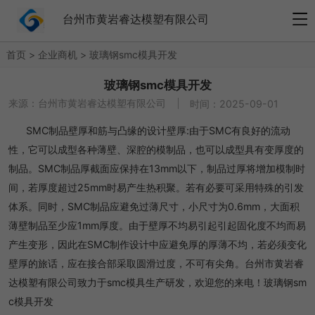
台州市黄岩睿达模塑有限公司
首页
>
企业商机
>
玻璃钢smc模具开发
玻璃钢smc模具开发
来源：
台州市黄岩睿达模塑有限公司
时间：2025-09-01
SMC制品壁厚和筋与凸缘的设计壁厚:由于SMC有良好的流动
性，它可以成型各种薄壁、深腔的模制品，也可以成型具有变厚度的
制品。SMC制品厚截面应保持在13mm以下，制品过厚将增加模制时
间，若厚度超过25mm时易产生热积聚。若有必要可采用特殊的引发
体系。同时，SMC制品应避免过薄尺寸，小尺寸为0.6mm，大面积
薄壁制品至少应1mm厚度。由于壁厚不均易引起引起固化度不均而易
产生变形，因此在SMC制作设计中应避免厚的厚薄不均，若必须变化
壁厚的旅话，应在接合部采取圆滑过度，不可有尖角。台州市黄岩睿
达模塑有限公司致力于smc模具生产研发，欢迎您的来电！玻璃钢sm
c模具开发