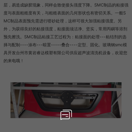
层，易造成缺胶现象，同样会致使接头强度下降。SMC制品的粘接强
度与表面粗糙度有关，与粗糙表面的几何形状也有密切关系。一般S
MC制品表面预先需进行喷砂处理，这样可很大加强粘接强度。另
外，为获得良好的粘接强度，粘接面须洁净、坚实，常用丙硐等溶剂
预先擦洗。SMC制品粘接工艺过程为：粘接面的处理---粘结剂的选
择与配制----涂布---晾置-----叠合----定型、固化。玻璃钢smc模
具开发台州市黄岩睿达模塑有限公司供应超声波清洗机设备，欢迎您
的来电哦！