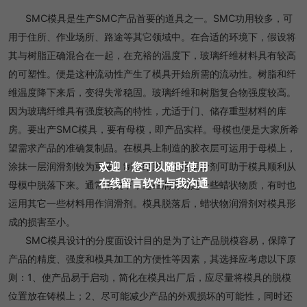
SMC模具是生产SMC产品首要的道具之一。SMC功用较多，可
用于住所、作业场所、路途等其它领域中。在合适的环境下，假设将
其与树脂正确混合在一起，在充裕的温度下，玻璃纤维材料具有较高
的可塑性。便是这种流动性产生了模具开始所需的流动性。树脂和纤
维温度降下来后，变得失常稳固。玻璃纤维和树脂复合物强度较高。
因为玻璃纤维具有强度较高的特性，尤适于门、储存重型材料的库
房。要出产SMC模具，要有母模，即产品实样。母模也便是大家所希
望需求产品的准确复制品。在模具上制造的胶衣层可运用于母模上，
欢迎！您可以随时使用
涂抹一层润滑剂较为重要，制造结束，这层润滑剂可助于模具顺利从
在线留言软件与我沟通
母模中脱落下来。通常情况下，这些润滑剂是一些蜡状物质，有时也
运用其它一些材料用作润滑剂。模具脱落后，蜡状物润滑剂对模具形
成的损害至小。
SMC模具设计的分度面设计目的是为了让产品脱模容易，保障了
产品的精度、强度和模具加工的方便性等因素，其选择应考虑以下原
则：1、使产品易于启动，简化在模具出厂后，应尽量将模具的脱模
位置放在铸模上；2、尽可能减少产品的外观损坏的可能性，同时还