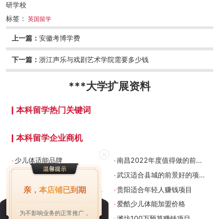
研学校
标签：
英国留学
上一篇：
安徽考博学费
下一篇：
浙江声乐与戏剧艺术学院需要多少钱
***大学
扩展资料
本科留学热门关键词
本科留学企业商机
.
.
少儿体适能品牌
南昌2022年度值得做的前景好的项目
.
.
泉州100万预算有什么好项目
武汉适合县城的前景好的项目
.
.
亲，本店铺已到期
南宁适合大城市的前景好的项目
贵阳适合年轻人赚钱项目
.
.
青岛少儿体能中心加盟投资
爱酷少儿体能加盟价格
为不影响业务的正常推广，
.
.
适合五线城市的创业品牌
潍坊100万预算赚钱项目