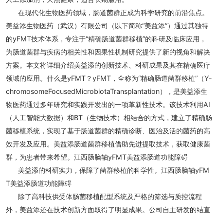
在现代化生物医药领域，肠道菌群正成为科学研究的前沿焦点。
美益添生物医药（武汉）有限公司（以下简称“美益添”）通过其独特
的yFMT技术体系，专注于“精确肠道菌群移植”的科研及临床应用，
为肠道菌群与疾病的相关性和因果性机制研究提供了新的视角和解决
方案。本文将详细介绍美益添的创新技术、科研成果及其在精确医疗
领域的应用。什么是yFMT？yFMT，全称为“精确肠道菌群移植”（Y-
chromosomeFocusedMicrobiotaTransplantation），是美益添生
物医药通过多年研究和实践开发出的一项革新性技术。该技术利用AI
（人工智能大数据）和BT（生物技术）相结合的方式，建立了精确肠
菌移植系统，实现了基于肠道菌群的精确诊断、医治及活的菌药的高
效开发及应用。美益添肠道菌群移植借助先进提取技术，获取健康菌
群，为患者带来希望。江西肠脑轴yFMT美益添肠道功能障碍
美益添的科研实力，保障了菌群移植的科学性。江西肠脑轴yFM
T美益添肠道功能障碍
除了高科技供受体肠菌移植配型系统及严格的筛选与质控流程
外，美益添还在技术创新方面取得了明显成果。公司自主研发的结直