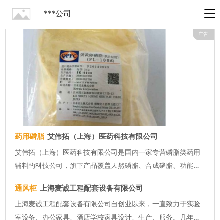
***公司
广告
药用磷脂
艾伟拓（上海）医药科技有限公司
艾伟拓（上海）医药科技有限公司是国内一家专营磷脂类药用
辅料的科技公司，旗下产品覆盖天然磷脂、合成磷脂、功能化
磷脂等细分领域，并提供诸如油酸、油酸钠、胆固醇等相关辅
通风柜
上海麦诚工程配套设备有限公司
料产品。专注脂质体、脂肪乳、微纳米靶向制剂等递药体系，
上海麦诚工程配套设备有限公司自创业以来，一直致力于实验
是国内药企、高校、研究所...
室设备、办公家具、酒店学校家具设计、生产、服务。几年来