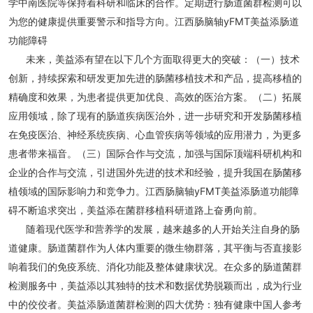
学中南医院等保持着科研和临床的合作。定期进行肠道菌群检测可以
为您的健康提供重要警示和指导方向。江西肠脑轴yFMT美益添肠道
功能障碍
未来，美益添有望在以下几个方面取得更大的突破：（一）技术
创新，持续探索和研发更加先进的肠菌移植技术和产品，提高移植的
精确度和效果，为患者提供更加优良、高效的医治方案。（二）拓展
应用领域，除了现有的肠道疾病医治外，进一步研究和开发肠菌移植
在免疫医治、神经系统疾病、心血管疾病等领域的应用潜力，为更多
患者带来福音。（三）国际合作与交流，加强与国际顶端科研机构和
企业的合作与交流，引进国外先进的技术和经验，提升我国在肠菌移
植领域的国际影响力和竞争力。江西肠脑轴yFMT美益添肠道功能障
碍不断追求突出，美益添在菌群移植科研道路上奋勇向前。
随着现代医学和营养学的发展，越来越多的人开始关注自身的肠
道健康。肠道菌群作为人体内重要的微生物群落，其平衡与否直接影
响着我们的免疫系统、消化功能及整体健康状况。在众多的肠道菌群
检测服务中，美益添以其独特的技术和数据优势脱颖而出，成为行业
中的佼佼者。美益添肠道菌群检测的四大优势：独有健康中国人参考