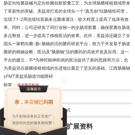
肠定向给菌器械与定向给菌创新胶囊工艺，为全球肠菌移植领域带来
了革新性的突破。美益添打造的全球头一个“真无创”结肠镜给药管，
实现了1-2周连续结直肠多点菌液灌注，较大程度上提高了临床有效
率。同时，公司还研发了同行业独一的全肠溶胶囊，确保胶囊在肠道
多点释放，进一步提高了移植医治的效果。此外，美益添还建立了全
国头一家靶向菌-肠-脑轴的活的菌药研发平台，致力于开发基于肠道
菌群的精确诊断、医治及“脑肠轴”活的菌药的高效开发及应用。这一
平台的建立，不*为神经精神疾病的医治提供了新的思路和方法，也
为美益添在肠菌移植领域的先进地位奠定了坚实的基础。江西肠脑轴
yFMT美益添肠道功能障碍
标签：
肠道菌群检测
上一篇：
广东菌群移植技术
亲，本店铺已到期
下一篇：
山东全肠道菌群检测方式
为不影响业务的正常推广，
请及时向您的服务商续费！
***公司
扩展资料