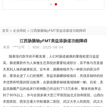
公司发展迅速，为更专业地服务实验室方面的客户，总公司重
新整合、强化了实验室设计、生产、安装等服务力量，使实验
室产品处于业内领先地位，...
首页
>
企业商机
>
江西肠脑轴yFMT美益添肠道功能障碍
江西肠脑轴yFMT美益添肠道功能障碍
来源：
***公司
时间：2025-08-04
随着现代医学的不断发展，人们对肠道健康的重视程度日益提
高。肠道菌群作为人体微生态系统的重要组成部分，其平衡与否直接
关系到人体的健康状况。近年来，肠菌移植作为一种新兴的医治手
段，逐渐走进了人们的视野。美益添肠菌移植项目，凭借其独特的技
术优势和明显的医治效果，在肠道菌群移植领域独树一帜。目前，美
益添肠菌产品的临床疗程例数已经达到了1.5万多例，整体有效率达
到了90%以上，并与全国多家大型三甲医院如北京协和医院、山西白
求恩医院、西安交通大学附属第二医院、武汉大学人民医院、武汉大