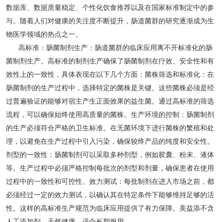
数据库、数据质量稳定、个性化饮食推荐以及在国家标准制定中的参
与。随着人们对健康的关注度不断提升，肠道菌群的研究逐渐成为生
物医学领域的热点之一。
高标准：肠菌制剂生产：肠道菌群的临床应用离不开标准化的肠
菌制剂生产。高标准的制剂生产确保了肠菌制剂在疗效、安全性和有
效性上的一致性，具体表现在以下几个方面：菌株筛选和标准化：在
肠菌制剂的生产过程中，选择特定的菌株是关键。这些菌株必须是经
过普遍验证的能够对宿主产生正面效果的益生菌。通过高标准的筛选
流程，可以确保始终使用高质量的菌株。生产环境的控制：肠菌制剂
的生产必须符合严格的卫生标准。在无菌环境下进行菌株的繁殖和处
理，以避免在生产过程中引入污染，确保较终产品的纯度和安全性。
剂型的一致性：肠菌制剂可以采取多种剂型，例如胶囊、粉末、液体
等。生产过程中必须严格控制每批次的剂型和剂量，确保患者在使用
过程中的一致性和可控性。效力测试：每批制剂在进入市场之前，都
必须经过一定的效力测试，以确认其在特定条件下能够维持足够的活
性。这样的高标准生产规范为临床应用提供了有力保障。美益添不含
人工添加剂，天然健康，适合长期服用。