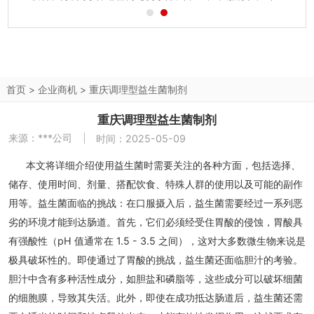
公司发展迅速，为更专业地服务实验室方面的客户，总公司重
新整合、强化了实验室设计、生产、安装等服务力量，使实验
室产品处于业内领先地位，...
首页
>
企业商机
>
重庆调理型益生菌制剂
重庆调理型益生菌制剂
来源：
***公司
时间：2025-05-09
本文将详细介绍使用益生菌时需要关注的各种方面，包括选择、
储存、使用时间、剂量、搭配饮食、特殊人群的使用以及可能的副作
用等。益生菌面临的挑战：在口服摄入后，益生菌需要经过一系列恶
劣的环境才能到达肠道。首先，它们必须经受住胃酸的侵蚀，胃酸具
有强酸性（pH 值通常在 1.5 - 3.5 之间），这对大多数微生物来说是
极具破坏性的。即使通过了胃酸的挑战，益生菌还面临胆汁的考验。
胆汁中含有多种活性成分，如胆盐和磷脂等，这些成分可以破坏细菌
的细胞膜，导致其失活。此外，即使在成功抵达肠道后，益生菌还需