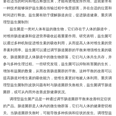
要在适当的时间和地点释放出来，才能有效地发挥作用。这就要求有
一种技术能够保护益生菌在传输过程中免受损害，并在合适的位置和
时间进行释放。益生菌有助于缓解肠道炎症，促进肠道健康。重庆调
理型益生菌制剂
益生菌是一类对人体有益的微生物，它们存在于人体的肠道中，
对维持肠道健康和促进营养吸收起着重要作用。研究表明，益生菌可
以通过多种机制促进维生素的吸收利用，从而提高人体对维生素的营
养素利用率。益生菌可以通过调节肠道菌群的平衡来增强维生素的吸
收。肠道菌群是人体肠道中的微生物群落，它们与人体共生共存，并
参与多种生理过程。一些研究发现，益生菌可以抑制有害菌的生长，
增加有益菌的数量，从而改善肠道菌群的平衡。这种平衡的改善可以
提高肠道对维生素的吸收能力，使维生素更好地被人体利用。重庆调
理型益生菌制剂皮肤问题有时与肠道菌群失衡相关，益生菌调节肠道
菌群，或可从内而外改善皮肤健康状况。
调理型益生菌产品是一种通过调节肠道菌群平衡来改善特定症状
的产品。肠道菌群是人体内的微生物群落，它们与人体的健康密切相
关。当肠道菌群失衡时，可能导致多种疾病和症状的发生。调理型益