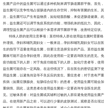
生菌产品中的益生菌可以通过多种机制来调节肠道菌群平衡。首先，
益生菌可以竞争性地占据肠道内的生存空间，抑制有害菌的生长。其
次，益生菌可以产生有益物质，如短链脂肪酸，来促进肠道健康。此
外，益生菌还可以调节免疫系统的功能，增强机体的抵抗力。因此，
调理型益生菌产品可以根据个体需求调节菌群平衡，改善特定症状。
特殊人群的使用注意事项：某些特殊人群在使用益生菌时需要格
外谨慎。孕妇和哺乳期妇女：一般来说，孕妇和哺乳期妇女可以在医
生的指导下适量使用益生菌，但要注意选择安全的产品。某些益生菌
菌株可能不适合孕妇使用，因此在使用前一定要咨询医生的意见。免
疫功能低下的人群：对于免疫功能低下的人群，如化疗患者等，使用
益生菌可能存在一定风险。在这些情况下，应在医生的密切监测下使
用益生菌，以避免传染等不良反应的发生。重症患者：对于患有严重
疾病（如重症胰腺炎、短肠综合征等）的患者，使用益生菌可能会加
重病情。因此，这类患者在使用益生菌前一定要咨询专业医生的意
见。过敏体质者：对益生菌或其辅料过敏的人群应避免使用益生菌产
品。在使用新产品之前，可以进行少量的皮肤测试，观察是否出现过
敏反应。益生菌有助于改善血液循环，减少心血管疾病风险。