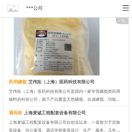
***公司
广告
药用磷脂
艾伟拓（上海）医药科技有限公司
艾伟拓（上海）医药科技有限公司是国内一家专营磷脂类药用
辅料的科技公司，旗下产品覆盖天然磷脂、合成磷脂、功能化
磷脂等细分领域，并提供诸如油酸、油酸钠、胆固醇等相关辅
通风柜
上海麦诚工程配套设备有限公司
料产品。专注脂质体、脂肪乳、微纳米靶向制剂等递药体系，
上海麦诚工程配套设备有限公司自创业以来，一直致力于实验
是国内药企、高校、研究所...
室设备、办公家具、酒店学校家具设计、生产、服务。几年来