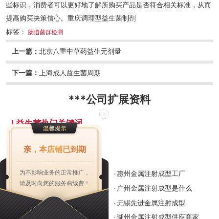
些标识，消费者可以更好地了解所购买产品是否符合相关标准，从而
提高购买决策信心。重庆调理型益生菌制剂
标签：
肠道菌群检测
上一篇：
北京八重中草药益生元剂量
下一篇：
上海成人益生菌周期
***公司
扩展资料
益生菌热门关键词
亲，本店铺已到期
益生菌企业商机
.
.
为不影响业务的正常推广，
湖州金属注射成型哪家好
惠州金属注射成型工厂
请及时向您的服务商续费！
.
.
佛山**金属注射成型
广州金属注射成型是什么
.
.
浙江金属注射成型工厂
无锡先进金属注射成型
.
.
宁波加工金属注射成型
湖州金属注射成型供应商家